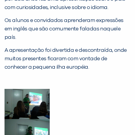
Desculpe!
com curiosidades, inclusive sobre o idioma.
Não encontramos nenhuma unidade
inFlux nesta cidade ou bairro que
Os alunos e convidados aprenderam expressões
você digitou.
em inglês que são comumente faladas naquele
país.
A apresentação foi divertida e descontraída, onde
muitos presentes ficaram com vontade de
conhecer a pequena ilha européia.
Preencha com seus dados abaixo e
já vamos te colocar em contato
com a
: