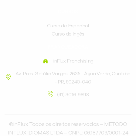
CURSOS
Curso de Espanhol
Curso de Ingês
FRANQUEADORA
inFlux Franchising
Av. Pres. Getúlio Vargas, 2635 - Água Verde, Curitiba
- PR, 80240-040
(41) 3016-9898
©inFlux Todos os direitos reservados – METODO
INFLUX IDIOMAS LTDA – CNPJ: 06.187.709/0001-24