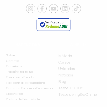
Verificada por
INSTITUCIONAL
A INFLUX
Sobre
Método
Garantia
Cursos
Convênios
Unidades
Trabalhe na inFlux
Notícias
Fale com a Escola
Blog
Fale com a Franqueadora
Teste TOEIC®
Common European Framework
Experience
Teste de Inglês Online
Política de Privacidade