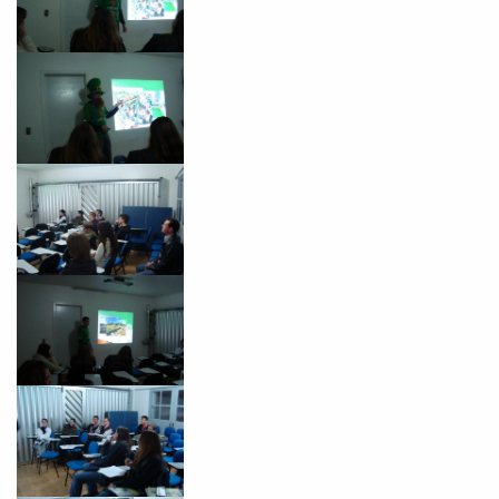
Você é aluno inFlux?
Sim
Não
VOLTAR