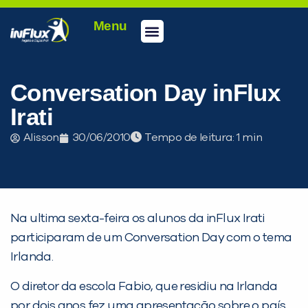
Menu
Conheça a inFlux
Testes e Certificações
Fale Conosco
Portal do aluno
inFlux Climber
Seja um franqueado
Conversation Day inFlux
Irati
Alisson
30/06/2010
Tempo de leitura:
Na ultima sexta-feira os alunos da inFlux Irati
participaram de um Conversation Day com o tema
Irlanda.
PEÇA UMA DEMONSTRAÇÃO DE MÉTODO
O diretor da escola Fabio, que residiu na Irlanda
por dois anos fez uma apresentação sobre o país