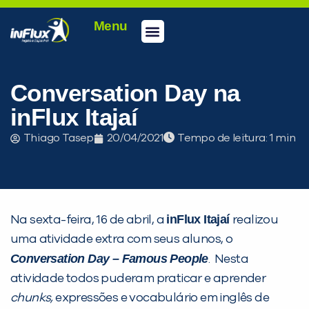
Menu
Conheça a inFlux
Testes e Certificações
Fale Conosco
Portal do aluno
inFlux Climber
Seja um franqueado
Conversation Day na
inFlux Itajaí
Thiago Tasep
20/04/2021
Tempo de leitura:
inFlux Itajaí
Na sexta-feira, 16 de abril, a
realizou
uma atividade extra com seus alunos, o
PEÇA UMA DEMONSTRAÇÃO DE MÉTODO
Conversation Day – Famous People
. Nesta
atividade todos puderam praticar e aprender
chunks,
expressões e vocabulário em inglês de
Desculpe!