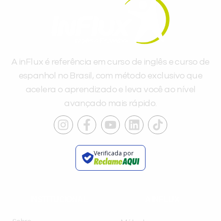
A inFlux é referência em curso de inglês e curso de
espanhol no Brasil, com método exclusivo que
acelera o aprendizado e leva você ao nível
avançado mais rápido.
Verificada por
INSTITUCIONAL
A INFLUX