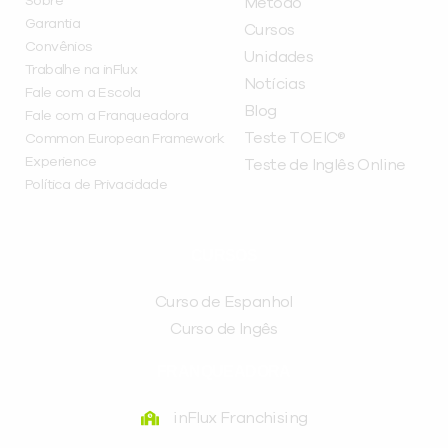
Sobre
Método
Garantia
Cursos
Convênios
Unidades
Trabalhe na inFlux
Notícias
Fale com a Escola
Blog
Fale com a Franqueadora
Teste TOEIC®
Common European Framework
Experience
Teste de Inglês Online
Política de Privacidade
CURSOS
Curso de Espanhol
Curso de Ingês
FRANQUEADORA
inFlux Franchising