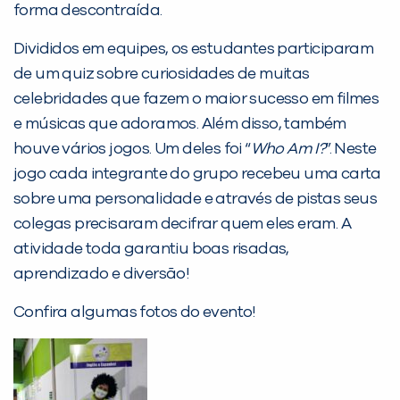
forma descontraída.
Não encontramos nenhuma unidade
inFlux nesta cidade ou bairro que
Divididos em equipes, os estudantes participaram
você digitou.
de um quiz sobre curiosidades de muitas
celebridades que fazem o maior sucesso em filmes
e músicas que adoramos. Além disso, também
houve vários jogos. Um deles foi “
Who Am I?
”. Neste
jogo cada integrante do grupo recebeu uma carta
sobre uma personalidade e através de pistas seus
colegas precisaram decifrar quem eles eram. A
atividade toda garantiu boas risadas,
aprendizado e diversão!
Preencha com seus dados abaixo e
Confira algumas fotos do evento!
já vamos te colocar em contato
com a
: