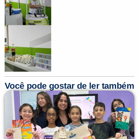
Você é aluno inFlux?
Sim
Não
Você pode gostar de ler também
VOLTAR