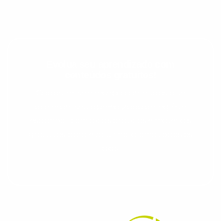
Evolua seu aprendizado com
conteúdos gratuitos!
Cadastre-se e receba conteúdos que
aceleram seu aprendizado de inglês e
espanhol, com dicas práticas e materiais
gratuitos para evoluir no idioma todos os
dias.