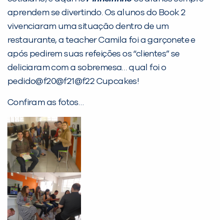
Desculpe!
aprendem se divertindo. Os alunos do Book 2
Não encontramos nenhuma unidade
vivenciaram uma situação dentro de um
inFlux nesta cidade ou bairro que
restaurante, a teacher Camila foi a garçonete e
você digitou.
após pedirem suas refeições os “clientes” se
deliciaram com a sobremesa… qual foi o
pedido@f20@f21@f22 Cupcakes!
Confiram as fotos…
Preencha com seus dados abaixo e
já vamos te colocar em contato
com a
: