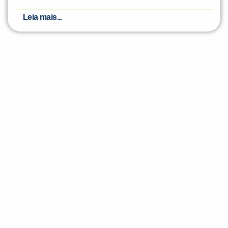
Leia mais...
Evolua seu aprendizado com
conteúdos gratuitos!
Cadastre-se e receba conteúdos que
aceleram seu aprendizado de inglês e
espanhol, com dicas práticas e materiais
gratuitos para evoluir no idioma todos os
dias.