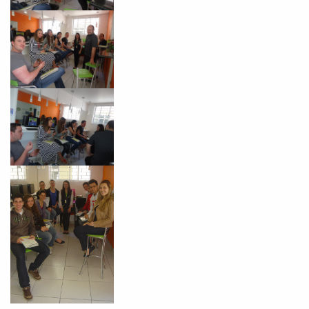
Você é aluno inFlux?
Sim
Não
VOLTAR