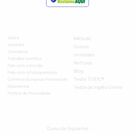
INSTITUCIONAL
A INFLUX
Sobre
Método
Garantia
Cursos
Convênios
Unidades
Trabalhe na inFlux
Notícias
Fale com a Escola
Blog
Fale com a Franqueadora
Teste TOEIC®
Common European Framework
Experience
Teste de Inglês Online
Política de Privacidade
CURSOS
Curso de Espanhol