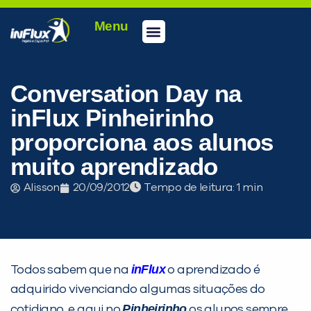
Menu
Conheça a inFlux
Testes e Certificações
Fale Conosco
Portal do aluno
inFlux Climber
Seja um franqueado
Conversation Day na
inFlux Pinheirinho
proporciona aos alunos
muito aprendizado
Alisson
20/09/2012
Tempo de leitura:
PEÇA UMA DEMONSTRAÇÃO DE MÉTODO
inFlux
Todos sabem que na
o aprendizado é
adquirido vivenciando algumas situações do
Pinheirinho
cotidiano, e aqui no
os alunos sempre