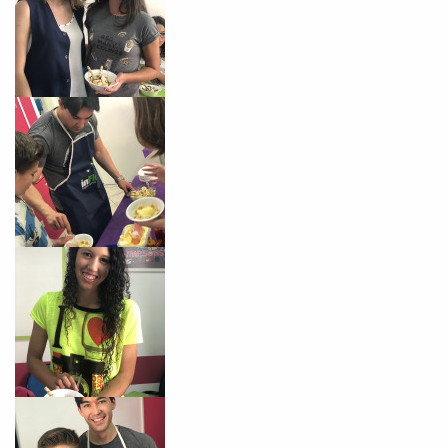
Você é aluno inFlux?
Sim
Não
VOLTAR