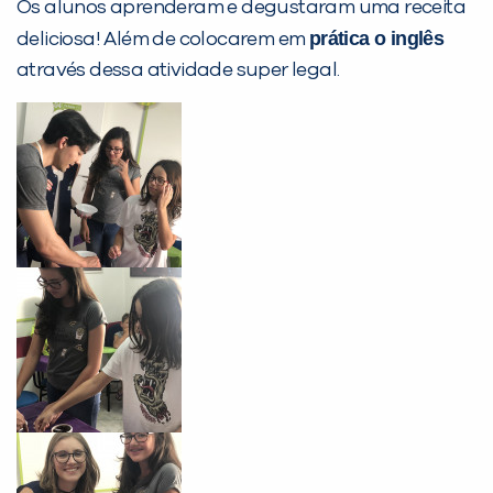
Os alunos aprenderam e degustaram uma receita
prática o inglês
deliciosa! Além de colocarem em
através dessa atividade super legal.
PEÇA UMA DEMONSTRAÇÃO DE MÉTODO
Desculpe!
Não encontramos nenhuma unidade
inFlux nesta cidade ou bairro que
você digitou.