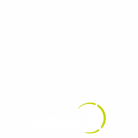
Evolua seu aprendizado com
conteúdos gratuitos!
Cadastre-se e receba conteúdos que
aceleram seu aprendizado de inglês e
espanhol, com dicas práticas e materiais
gratuitos para evoluir no idioma todos os
dias.