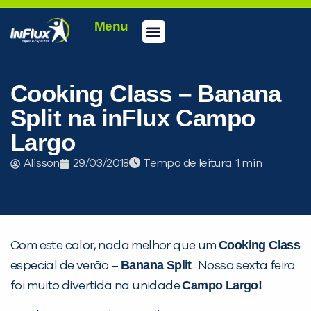
Menu
Conheça a inFlux
Testes e Certificações
Fale Conosco
Portal do aluno
inFlux Climber
Seja um franqueado
Cooking Class – Banana
Split na inFlux Campo
Largo
Alisson
29/03/2018
Tempo de leitura:
Cooking Class
Com este calor, nada melhor que um
Banana Split
especial de verão –
. Nossa sexta feira
Campo Largo!
foi muito divertida na unidade