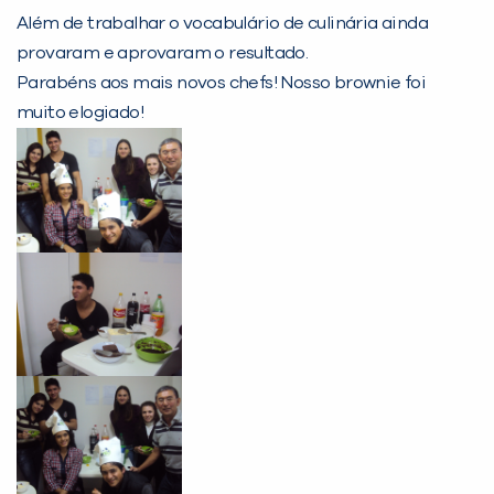
Além de trabalhar o vocabulário de culinária ainda
provaram e aprovaram o resultado.
Parabéns aos mais novos chefs! Nosso brownie foi
muito elogiado!
PEÇA UMA DEMONSTRAÇÃO DE MÉTODO
Desculpe!
Não encontramos nenhuma unidade
inFlux nesta cidade ou bairro que
você digitou.