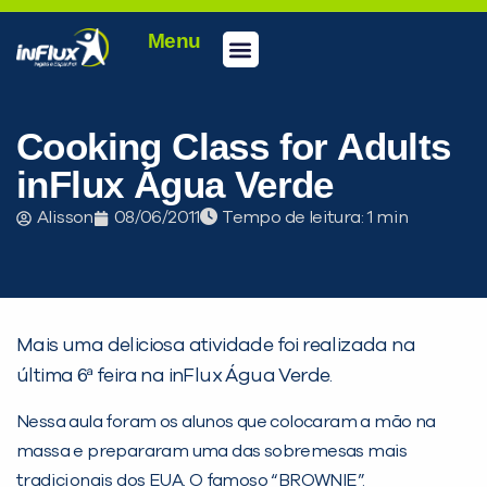
Menu
Conheça a inFlux
Testes e Certificações
Fale Conosco
Portal do aluno
inFlux Climber
Seja um franqueado
Cooking Class for Adults
inFlux Água Verde
Alisson
08/06/2011
Tempo de leitura:
Mais uma deliciosa atividade foi realizada na
última 6ª feira na inFlux Água Verde.
Nessa aula foram os alunos que colocaram a mão na
massa e prepararam uma das sobremesas mais
tradicionais dos EUA. O famoso “BROWNIE”.