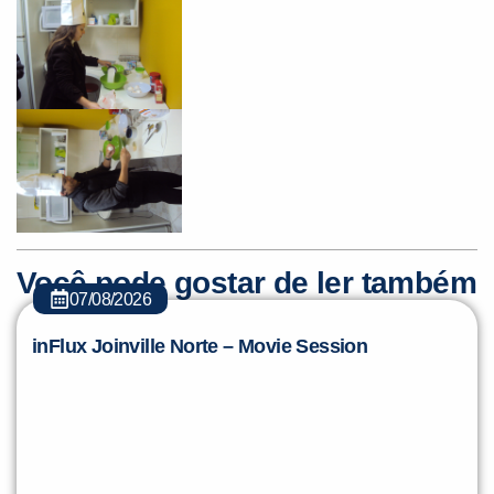
Você pode gostar de ler também
07/08/2026
inFlux Joinville Norte – Movie Session
Os alunos de Teens e Adults da inFlux Joinville
Norte participaram da atividade extra inFlux
Movie Session, que reuniu alunos