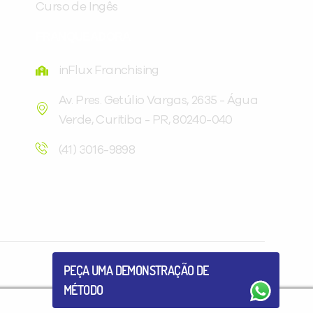
Curso de Ingês
FRANQUEADORA
inFlux Franchising
Av. Pres. Getúlio Vargas, 2635 - Água
Verde, Curitiba - PR, 80240-040
Você é aluno inFlux?
Sim
Não
(41) 3016-9898
VOLTAR
PEÇA UMA DEMONSTRAÇÃO DE
MÉTODO