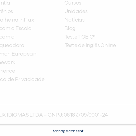
ntia
Cursos
ênios
Unidades
alhe na inFlux
Notícias
 com a Escola
Blog
 com a
Teste TOEIC®
nqueadora
Teste de Inglês Online
mon European
mework
rience
tica de Privacidade
UX IDIOMAS LTDA – CNPJ: 06.187.709/0001-24
Manage consent