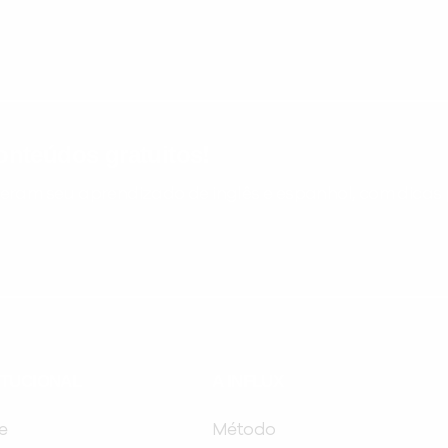
nteúdos gratuitos!
ram seu aprendizado de inglês e espanhol, com dicas p
ITUCIONAL
A INFLUX
e
Método