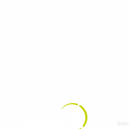
Evolua seu aprendizado com co
Cadastre-se e receba conteúdos que acele
evoluir no idioma todos os dias.
INST
Sobr