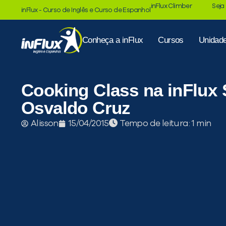
inFlux Climber
Seja
inFlux - Curso de Inglês e Curso de Espanhol
Conheça a inFlux
Cursos
Unidad
Cooking Class na inFlux
Osvaldo Cruz
Tempo de leitura:
Alisson
15/04/2015