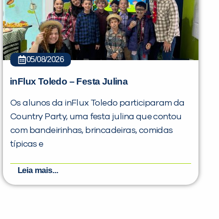
05/08/2026
inFlux Toledo – Festa Julina
Os alunos da inFlux Toledo participaram da
Country Party, uma festa julina que contou
com bandeirinhas, brincadeiras, comidas
típicas e
Leia mais...
PEÇA UMA DEMONSTRAÇÃO DE MÉTODO