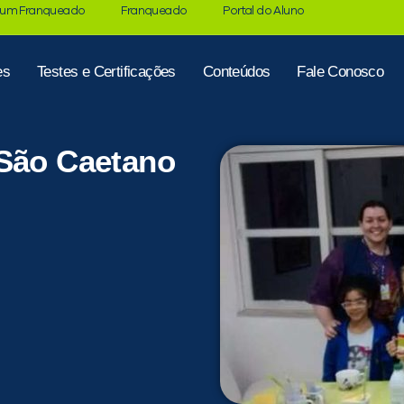
 um Franqueado
Franqueado
Portal do Aluno
es
Testes e Certificações
Conteúdos
Fale Conosco
 São Caetano