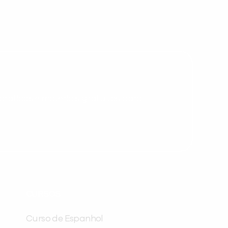
Desculpe!
Não encontramos nenhuma unidade
inFlux nesta cidade ou bairro que
você digitou.
ráticas e materiais gratuitos para
Preencha com seus dados abaixo e
já vamos te colocar em contato
CURSOS
com a
:
Curso de Espanhol