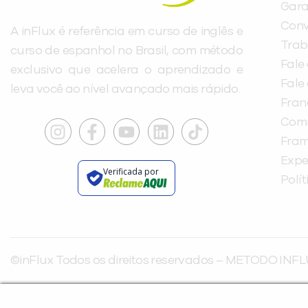
Gara
Conv
A inFlux é referência em curso de inglês e
Trab
curso de espanhol no Brasil, com método
Fale
exclusivo que acelera o aprendizado e
Fale
leva você ao nível avançado mais rápido.
Fra
Com
Fra
Expe
Verificada por
Polí
©inFlux Todos os direitos reservados – METODO INFL