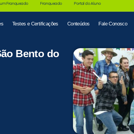
 um Franqueado
Franqueado
Portal do Aluno
es
Testes e Certificações
Conteúdos
Fale Conosco
São Bento do