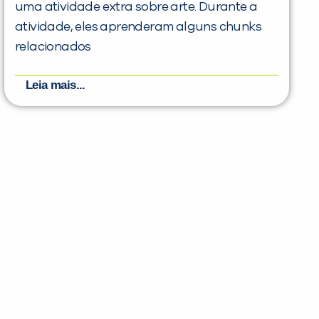
uma atividade extra sobre arte. Durante a
atividade, eles aprenderam alguns chunks
relacionados
Leia mais...
PEÇA UMA DEMONSTRAÇÃO DE MÉTODO
Desculpe!
Não encontramos nenhuma unidade
inFlux nesta cidade ou bairro que
você digitou.
ráticas e materiais gratuitos para