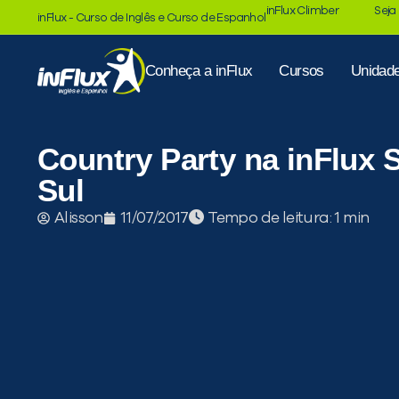
inFlux Climber
Seja
inFlux - Curso de Inglês e Curso de Espanhol
Conheça a inFlux
Cursos
Unidad
Country Party na inFlux 
Sul
Tempo de leitura:
Alisson
11/07/2017