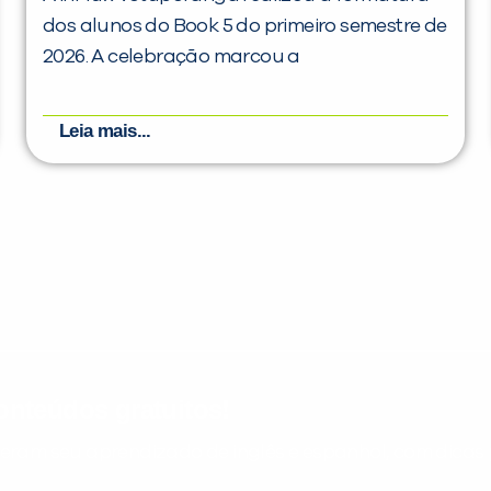
dos alunos do Book 5 do primeiro semestre de
2026. A celebração marcou a
Leia mais...
nteúdos gratuitos!
ram seu aprendizado de inglês e espanhol, com dicas p