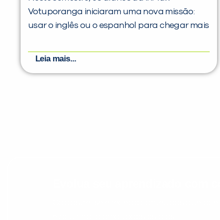
Votuporanga iniciaram uma nova missão:
usar o inglês ou o espanhol para chegar mais
Leia mais...
Evolua seu aprendizado com co
Cadastre-se e receba conteúdos que acele
evoluir no idioma todos os dias.