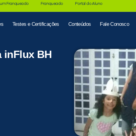
 um Franqueado
Franqueado
Portal do Aluno
es
Testes e Certificações
Conteúdos
Fale Conosco
a inFlux BH