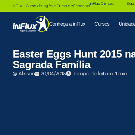
inFlux Climber
Seja
inFlux - Curso de Inglês e Curso de Espanhol
Conheça a inFlux
Cursos
Unidad
Easter Eggs Hunt 2015 n
Sagrada Família
Tempo de leitura:
Alisson
20/04/2015