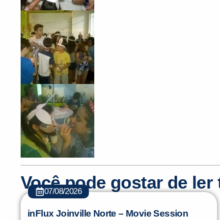
Você pode gostar de le
07/08/2026
inFlux Joinville Norte – Movie Session