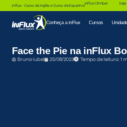
inFlux Climber
Seja
inFlux - Curso de Inglês e Curso de Espanhol
Conheça a inFlux
Cursos
Unidad
Face the Pie na inFlux Bo
Tempo de leitura:
Bruna Iubel
25/08/2023