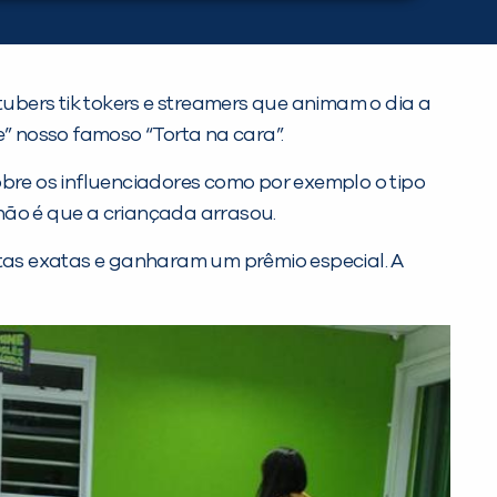
tubers tik tokers e streamers que animam o dia a
” nosso famoso “Torta na cara”.
re os influenciadores como por exemplo o tipo
não é que a criançada arrasou.
stas exatas e ganharam um prêmio especial. A