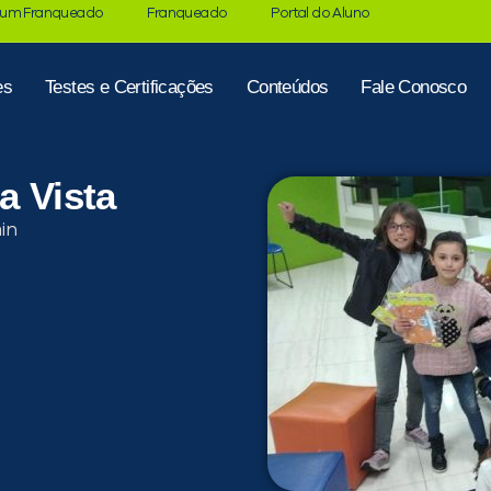
 um Franqueado
Franqueado
Portal do Aluno
es
Testes e Certificações
Conteúdos
Fale Conosco
a Vista