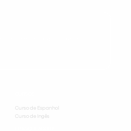
você digitou.
ráticas e materiais gratuitos para
Preencha com seus dados abaixo e
já vamos te colocar em contato
CURSOS
com a
:
Curso de Espanhol
Curso de Ingês
FRANQUEADORA