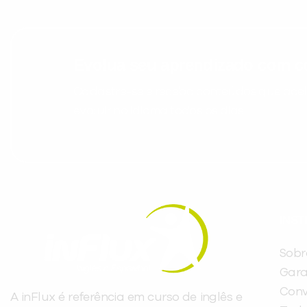
Evolua seu aprendizado com co
Cadastre-se e receba conteúdos que acele
evoluir no idioma todos os dias.
INST
Sobr
Gara
Conv
A inFlux é referência em curso de inglês e