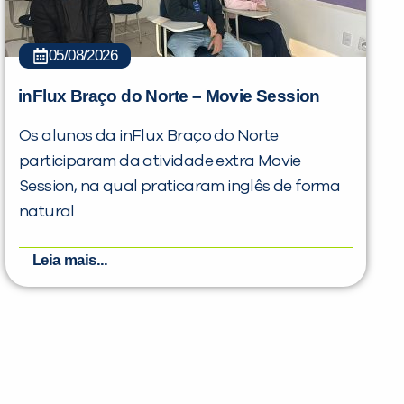
05/08/2026
inFlux Braço do Norte – Movie Session
Os alunos da inFlux Braço do Norte
participaram da atividade extra Movie
Session, na qual praticaram inglês de forma
natural
Leia mais...
PEÇA UMA DEMONSTRAÇÃO DE MÉTODO
Desculpe!
Não encontramos nenhuma unidade
inFlux nesta cidade ou bairro que