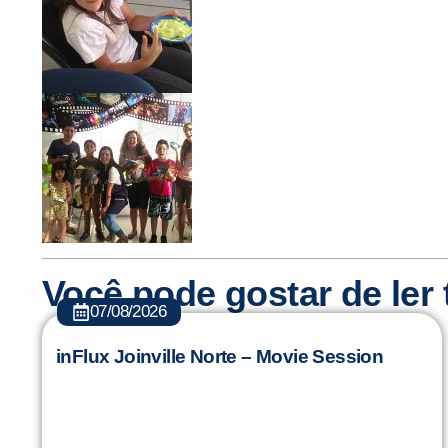
Você pode gostar de le
07/08/2026
inFlux Joinville Norte – Movie Session