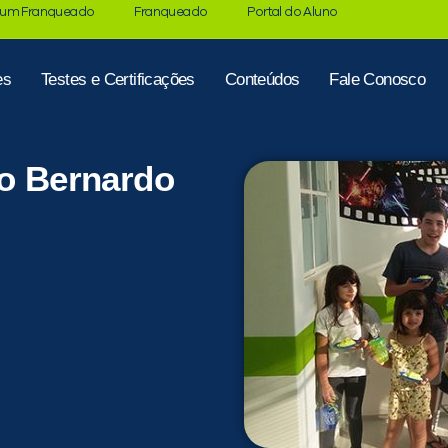
 um Franqueado
Franqueado
Portal do Aluno
es
Testes e Certificações
Conteúdos
Fale Conosco
ão Bernardo