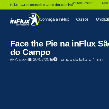
inFlux Climber
Seja
inFlux - Curso de Inglês e Curso de Espanhol
Conheça a inFlux
Cursos
Unidad
Face the Pie na inFlux S
do Campo
Tempo de leitura:
Alisson
30/07/2018