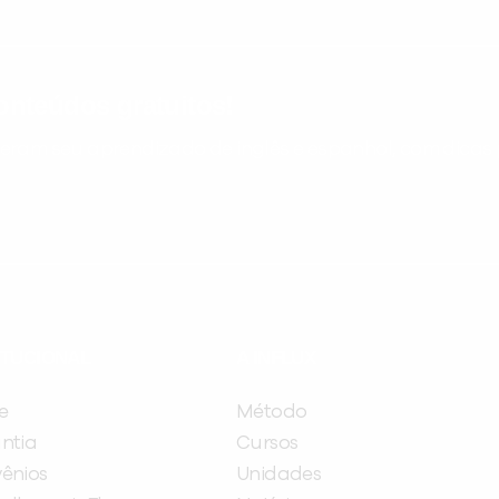
nteúdos gratuitos!
ram seu aprendizado de inglês e espanhol, com dicas p
ITUCIONAL
A INFLUX
e
Método
ntia
Cursos
ênios
Unidades