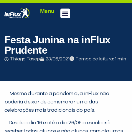
Menu
Conheça a inFlux
Testes e Certificações
Fale Conosco
Portal do aluno
inFlux Climber
Seja um franqueado
Festa Junina na inFlux
Prudente
Thiago Tasep
23/06/2021
Tempo de leitura:
Mesmo durante a pandemia, a inFlux não
poderia deixar de comemorar uma das
celebrações mais tradicionais do país.
PEÇA UMA DEMONSTRAÇÃO DE MÉTODO
Desde o dia 16 e até o dia 26/06 a escola irá
receber todos, alunos e não alunos, com algumas