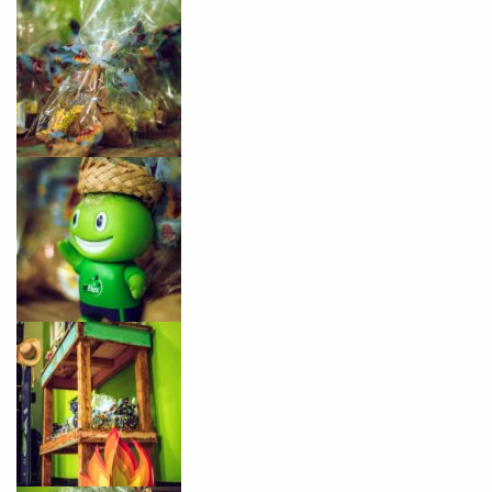
Você é aluno inFlux?
Sim
Não
VOLTAR