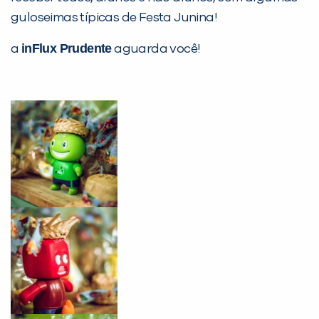
Desculpe!
guloseimas típicas de Festa Junina!
Não encontramos nenhuma unidade
inFlux Prudente
a
aguarda você!
inFlux nesta cidade ou bairro que
você digitou.
Preencha com seus dados abaixo e
já vamos te colocar em contato
com a
: