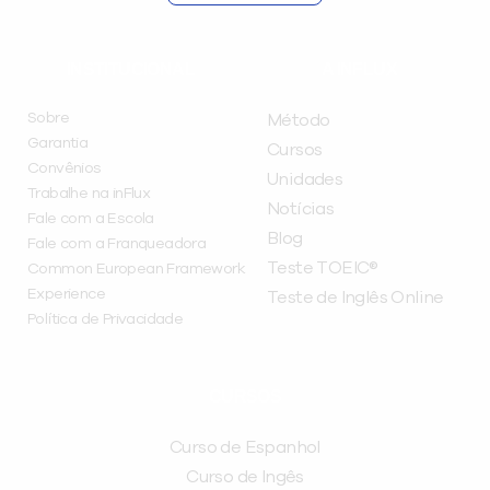
INSTITUCIONAL
A INFLUX
Sobre
Método
Garantia
Cursos
Convênios
Unidades
Trabalhe na inFlux
Notícias
Fale com a Escola
Blog
Fale com a Franqueadora
Teste TOEIC®
Common European Framework
Experience
Teste de Inglês Online
Política de Privacidade
CURSOS
Curso de Espanhol
Curso de Ingês