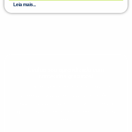
Leia mais...
Evolua seu aprendizado com
conteúdos gratuitos!
Cadastre-se e receba conteúdos que
aceleram seu aprendizado de inglês e
espanhol, com dicas práticas e materiais
gratuitos para evoluir no idioma todos os
dias.