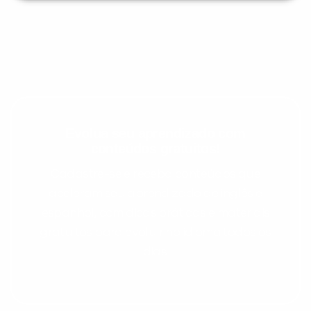
Evolua seu aprendizado com
conteúdos gratuitos!
Cadastre-se e receba conteúdos que
aceleram seu aprendizado de inglês e
espanhol, com dicas práticas e materiais
gratuitos para evoluir no idioma todos os
dias.