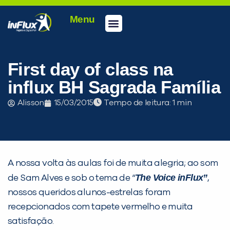
Menu
Conheça a inFlux
Testes e Certificações
Fale Conosco
Portal do aluno
inFlux Climber
Seja um franqueado
First day of class na
influx BH Sagrada Família
Alisson
15/03/2015
Tempo de leitura:
A nossa volta às aulas foi de muita alegria; ao som
The Voice inFlux”
de Sam Alves e sob o tema de “
,
nossos queridos alunos-estrelas foram
recepcionados com tapete vermelho e muita
satisfação.