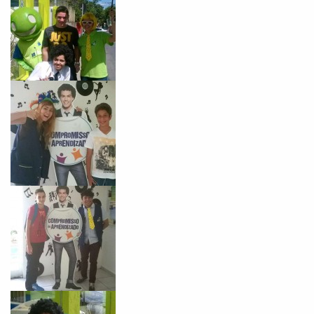
Você é aluno inFlux?
Sim
Não
VOLTAR