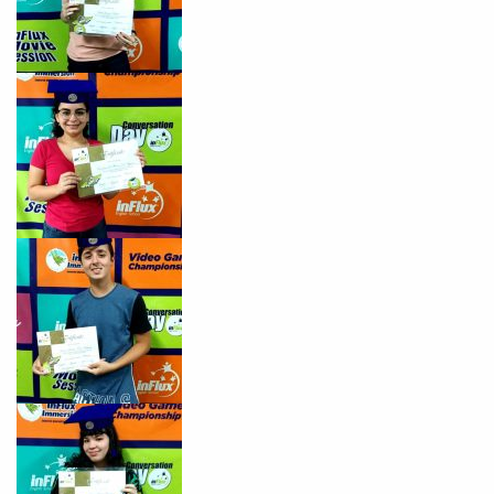
com a
:
Você é aluno inFlux?
Sim
Não
VOLTAR