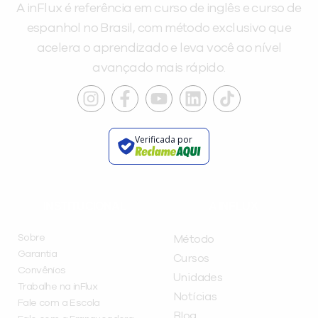
A inFlux é referência em curso de inglês e curso de
espanhol no Brasil, com método exclusivo que
acelera o aprendizado e leva você ao nível
avançado mais rápido.
Verificada por
INSTITUCIONAL
A INFLUX
Sobre
Método
Garantia
Cursos
Convênios
Unidades
Trabalhe na inFlux
Notícias
Fale com a Escola
Blog