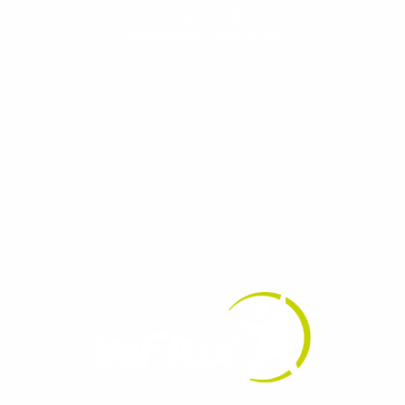
Evolua seu aprendizado com
conteúdos gratuitos!
Cadastre-se e receba conteúdos que
aceleram seu aprendizado de inglês e
espanhol, com dicas práticas e materiais
gratuitos para evoluir no idioma todos os
dias.