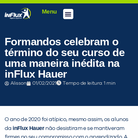
Menu
Conheça a inFlux
Testes e Certificações
Fale Conosco
Portal do aluno
inFlux Climber
Seja um franqueado
Formandos celebram o
término do seu curso de
uma maneira inédita na
inFlux Hauer
Alisson
01/02/2021
Tempo de leitura:
O ano de 2020 foi atípico, mesmo assim, os alunos
inFlux Hauer
da
não desistiram e se mantiveram
firmes no seu compromisso com o aprendizado. A