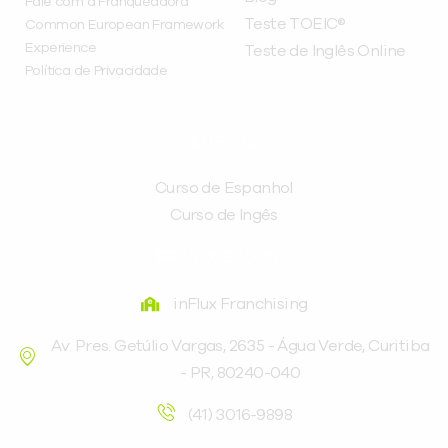
Fale com a Franqueadora
Teste TOEIC®
Common European Framework
Experience
Teste de Inglês Online
Política de Privacidade
CURSOS
Curso de Espanhol
Curso de Ingês
FRANQUEADORA
inFlux Franchising
Av. Pres. Getúlio Vargas, 2635 - Água Verde, Curitiba
- PR, 80240-040
(41) 3016-9898