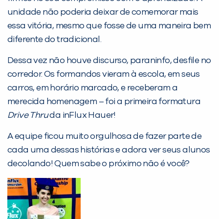
PEÇA UMA DEMONSTRAÇÃO DE MÉTODO
unidade não poderia deixar de comemorar mais
essa vitória, mesmo que fosse de uma maneira bem
Desculpe!
diferente do tradicional.
Não encontramos nenhuma unidade
Dessa vez não houve discurso, paraninfo, desfile no
inFlux nesta cidade ou bairro que
corredor. Os formandos vieram à escola, em seus
você digitou.
carros, em horário marcado, e receberam a
merecida homenagem – foi a primeira formatura
Drive Thru
da inFlux Hauer!
A equipe ficou muito orgulhosa de fazer parte de
cada uma dessas histórias e adora ver seus alunos
decolando! Quem sabe o próximo não é você?
Preencha com seus dados abaixo e
já vamos te colocar em contato