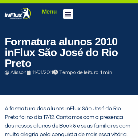
Menu
Conheça a inFlux
Testes e Certificações
Fale Conosco
Portal do aluno
inFlux Climber
Seja um franqueado
Formatura alunos 2010
inFlux São José do Rio
Preto
Alisson
11/01/2011
Tempo de leitura:
A formatura dos alunos inFlux São José do Rio
PEÇA UMA DEMONSTRAÇÃO DE MÉTODO
Preto foi no dia 17/12. Contamos com a presença
dos nossos alunos de Book 5 e seus familiares com
Desculpe!
muita alegria pela conquista de mais essa vitória.