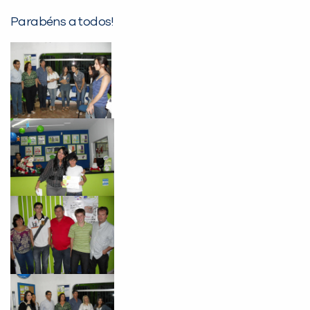
Não encontramos nenhuma unidade
Parabéns a todos!
inFlux nesta cidade ou bairro que
você digitou.
Preencha com seus dados abaixo e
já vamos te colocar em contato
com a
: