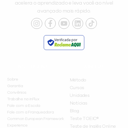
acelera o aprendizado e leva você ao nível
avançado mais rápido.
Verificada por
INSTITUCIONAL
A INFLUX
Sobre
Método
Garantia
Cursos
Convênios
Unidades
Trabalhe na inFlux
Notícias
Fale com a Escola
Blog
Fale com a Franqueadora
Teste TOEIC®
Common European Framework
Experience
Teste de Inglês Online