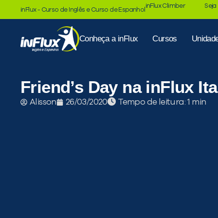
inFlux Climber
Seja
inFlux - Curso de Inglês e Curso de Espanhol
Conheça a inFlux
Cursos
Unidad
Friend’s Day na inFlux Ita
Tempo de leitura:
Alisson
26/03/2020