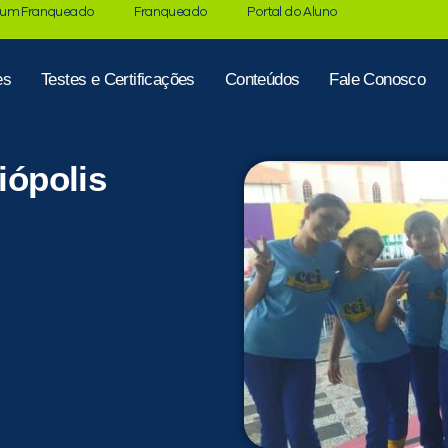
 um Franqueado
Franqueado
Portal do Aluno
es
Testes e Certificações
Conteúdos
Fale Conosco
iópolis