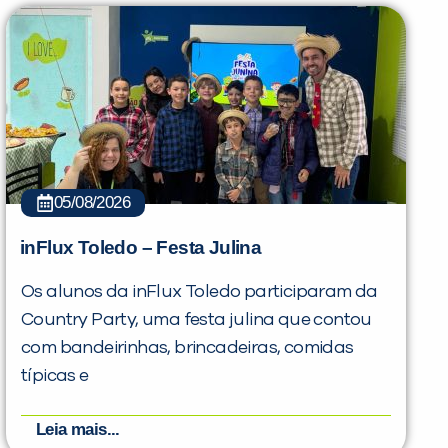
05/08/2026
inFlux Toledo – Festa Julina
Os alunos da inFlux Toledo participaram da
Country Party, uma festa julina que contou
com bandeirinhas, brincadeiras, comidas
PEÇA UMA DEMONSTRAÇÃO DE MÉTODO
típicas e
Leia mais...