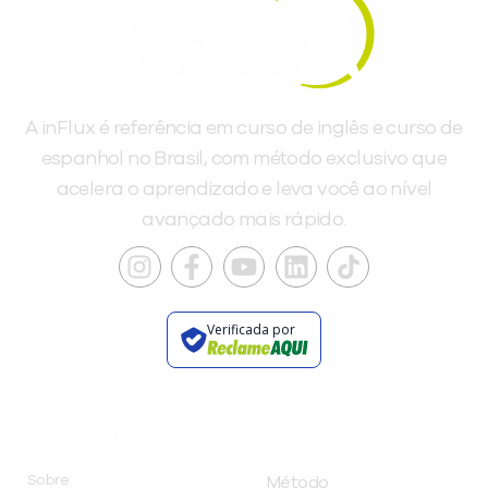
A inFlux é referência em curso de inglês e curso de
espanhol no Brasil, com método exclusivo que
acelera o aprendizado e leva você ao nível
avançado mais rápido.
Verificada por
INSTITUCIONAL
A INFLUX
Sobre
Método