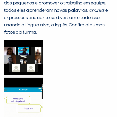
dos pequenos e promover o trabalho em equipe,
Desculpe!
todos eles aprenderam novas palavras,
chunks
e
Não encontramos nenhuma unidade
expressões enquanto se divertiam e tudo isso
inFlux nesta cidade ou bairro que
usando a língua alvo, o inglês. Confira algumas
você digitou.
fotos da turma.
Preencha com seus dados abaixo e
já vamos te colocar em contato
com a
: