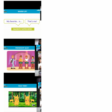
Você é aluno inFlux?
Sim
Não
VOLTAR