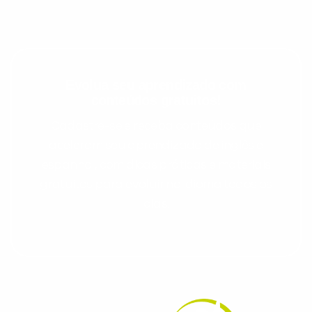
Evolua seu aprendizado com
conteúdos gratuitos!
Cadastre-se e receba conteúdos que
aceleram seu aprendizado de inglês e
espanhol, com dicas práticas e materiais
gratuitos para evoluir no idioma todos os
dias.