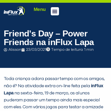
Menu
Conheça a inFlux
Testes e Certificações
Fale Conosco
Portal do aluno
inFlux Climber
Seja um franqueado
Friend’s Day – Power
Friends na inFlux Lapa
Alisson
23/03/2021
Tempo de leitura:
Toda criança adora passar tempo com os amigos,
inFlux
não é? Na atividade extra on-line feita pela
Lapa
na sexta-feira, 19 de março, os alunos
PEÇA UMA DEMONSTRAÇÃO DE MÉTODO
puderam passar um tempo ainda mais especial
com eles. Com vários jogos para testar a amizade