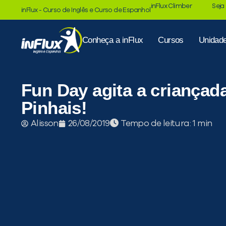
inFlux Climber
Seja
inFlux - Curso de Inglês e Curso de Espanhol
Conheça a inFlux
Cursos
Unidad
Fun Day agita a criançada
Pinhais!
Tempo de leitura:
Alisson
26/08/2019