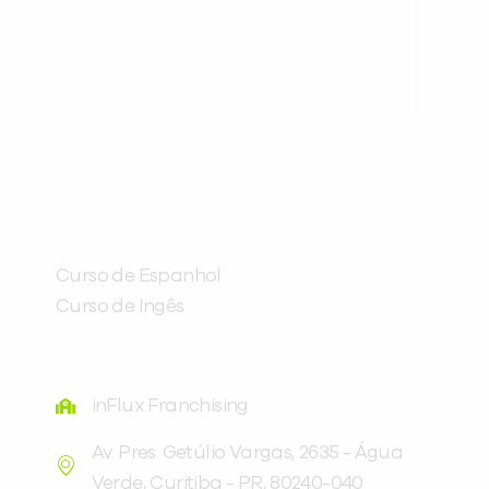
ráticas e materiais gratuitos para
Preencha com seus dados abaixo e
já vamos te colocar em contato
CURSOS
com a
:
Curso de Espanhol
Curso de Ingês
FRANQUEADORA
inFlux Franchising
Av. Pres. Getúlio Vargas, 2635 - Água
Verde, Curitiba - PR, 80240-040
Você é aluno inFlux?