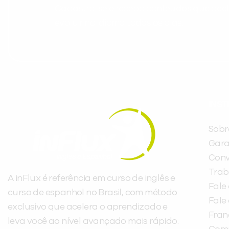
Cadastre-se e receba conteúdos que acele
evoluir no idioma todos os dias.
INST
Sobr
Gara
Conv
Trab
A inFlux é referência em curso de inglês e
Fale
curso de espanhol no Brasil, com método
Fale
exclusivo que acelera o aprendizado e
Fra
leva você ao nível avançado mais rápido.