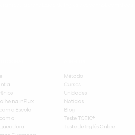
ram seu aprendizado de inglês e espanhol, com dicas p
ITUCIONAL
A INFLUX
e
Método
ntia
Cursos
ênios
Unidades
alhe na inFlux
Notícias
 com a Escola
Blog
 com a
Teste TOEIC®
nqueadora
Teste de Inglês Online