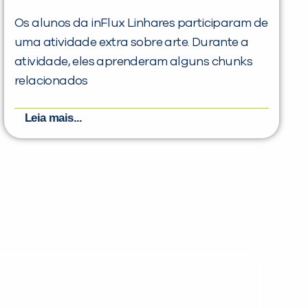
Os alunos da inFlux Linhares participaram de
uma atividade extra sobre arte. Durante a
atividade, eles aprenderam alguns chunks
relacionados
Leia mais...
PEÇA UMA DEMONSTRAÇÃO DE MÉTODO
Desculpe!
Não encontramos nenhuma unidade
inFlux nesta cidade ou bairro que
você digitou.