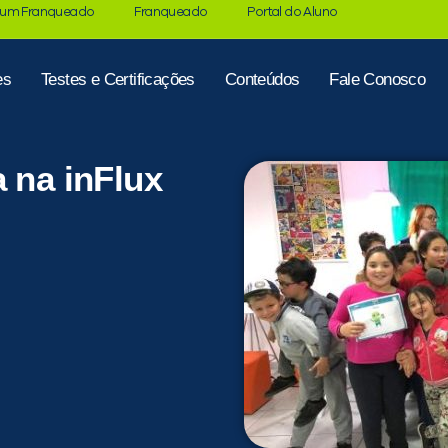
 um Franqueado
Franqueado
Portal do Aluno
es
Testes e Certificações
Conteúdos
Fale Conosco
 na inFlux