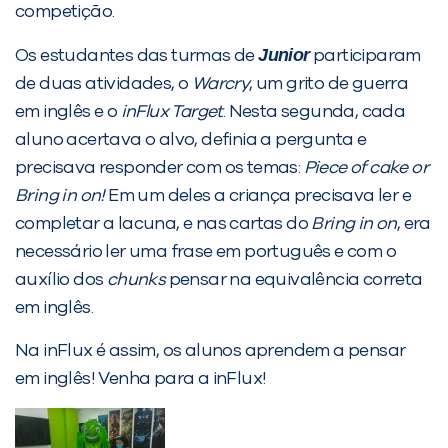
competição.
Junior
Os estudantes das turmas de
participaram
PEÇA UMA DEMONSTRAÇÃO DE MÉTODO
de duas atividades, o
Warcry
, um grito de guerra
em inglês e o
inFlux Target
. Nesta segunda, cada
aluno acertava o alvo, definia a pergunta e
Desculpe!
precisava responder com os temas:
Piece of cake or
Não encontramos nenhuma unidade
Bring in on!
Em um deles a criança precisava ler e
inFlux nesta cidade ou bairro que
completar a lacuna, e nas cartas do
Bring in on
, era
você digitou.
necessário ler uma frase em português e com o
auxílio dos
chunks
pensar na equivalência correta
em inglês.
Na inFlux é assim, os alunos aprendem a pensar
em inglês! Venha para a inFlux!