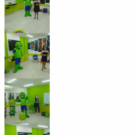
Preencha com seus dados abaixo e
já vamos te colocar em contato
com a
:
Você é aluno inFlux?
Sim
Não