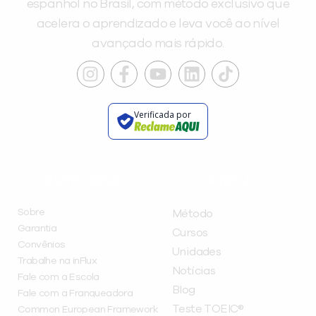
espanhol no Brasil, com método exclusivo que
acelera o aprendizado e leva você ao nível
avançado mais rápido.
Verificada por
INSTITUCIONAL
A INFLUX
Sobre
Método
Garantia
Cursos
Convênios
Unidades
Trabalhe na inFlux
Notícias
Fale com a Escola
Blog
Fale com a Franqueadora
Teste TOEIC®
Common European Framework