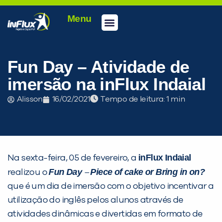
Menu
Conheça a inFlux
Testes e Certificações
Fale Conosco
Portal do aluno
inFlux Climber
Seja um franqueado
Fun Day – Atividade de
imersão na inFlux Indaial
Alisson
16/02/2021
Tempo de leitura:
inFlux Indaial
Na sexta-feira, 05 de fevereiro, a
Fun Day
Piece of cake or Bring in on?
realizou o
–
que é um dia de imersão com o objetivo incentivar a
utilização do inglês pelos alunos através de
atividades dinâmicas e divertidas em formato de