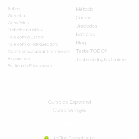
Sobre
Método
Garantia
Cursos
Convênios
Unidades
Trabalhe na inFlux
Notícias
Fale com a Escola
Blog
Fale com a Franqueadora
Teste TOEIC®
Common European Framework
Experience
Teste de Inglês Online
Política de Privacidade
CURSOS
Curso de Espanhol
Curso de Ingês
FRANQUEADORA
inFlux Franchising