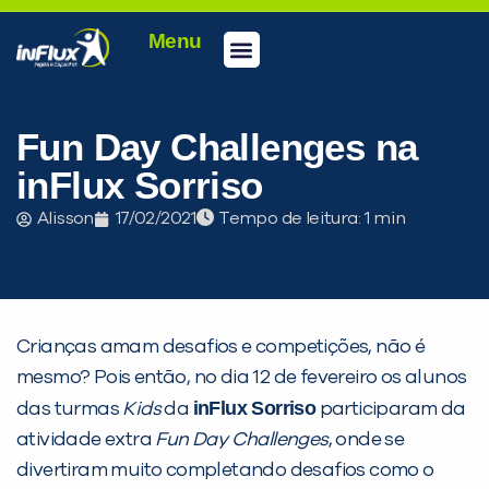
Menu
Conheça a inFlux
Testes e Certificações
Fale Conosco
Portal do aluno
inFlux Climber
Seja um franqueado
Fun Day Challenges na
inFlux Sorriso
Alisson
17/02/2021
Tempo de leitura:
Crianças amam desafios e competições, não é
mesmo? Pois então, no dia 12 de fevereiro os alunos
inFlux Sorriso
das turmas
Kids
da
participaram da
atividade extra
Fun Day Challenges
, onde se
divertiram muito completando desafios como o