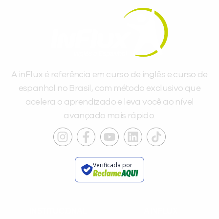
A inFlux é referência em curso de inglês e curso de
espanhol no Brasil, com método exclusivo que
acelera o aprendizado e leva você ao nível
avançado mais rápido.
Verificada por
INSTITUCIONAL
A INFLUX