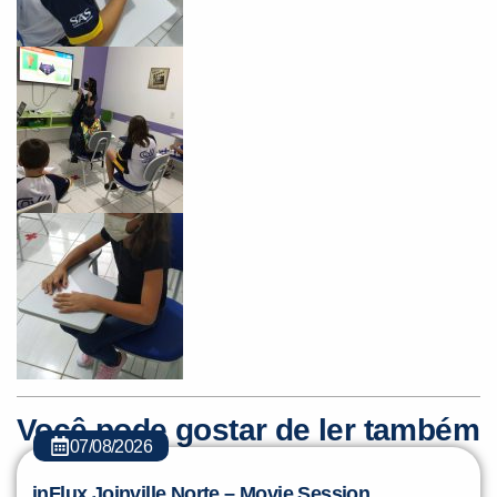
Você pode gostar de ler também
07/08/2026
inFlux Joinville Norte – Movie Session