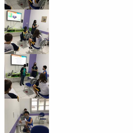
já vamos te colocar em contato
com a
:
Você é aluno inFlux?
Sim
Não