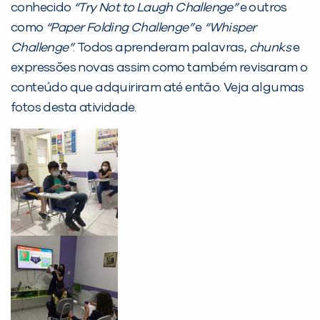
conhecido
“Try Not to Laugh Challenge”
e outros
PEÇA UMA DEMONSTRAÇÃO DE MÉTODO
como
“Paper Folding Challenge”
e
“Whisper
Challenge”
. Todos aprenderam palavras,
chunks
e
expressões novas assim como também revisaram o
Desculpe!
conteúdo que adquiriram até então. Veja algumas
Não encontramos nenhuma unidade
fotos desta atividade.
inFlux nesta cidade ou bairro que
você digitou.
Preencha com seus dados abaixo e