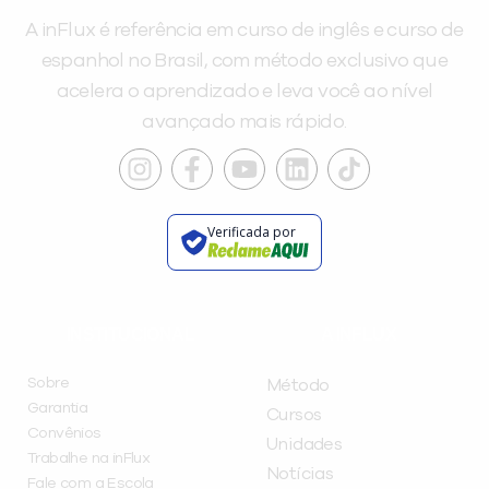
A inFlux é referência em curso de inglês e curso de
espanhol no Brasil, com método exclusivo que
acelera o aprendizado e leva você ao nível
avançado mais rápido.
Verificada por
INSTITUCIONAL
A INFLUX
Sobre
Método
Garantia
Cursos
Convênios
Unidades
Trabalhe na inFlux
Notícias
Fale com a Escola