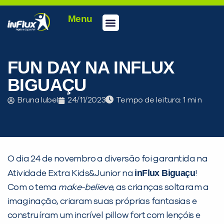
Menu
Conheça a inFlux
Testes e Certificações
Fale Conosco
Portal do aluno
inFlux Climber
Seja um franqueado
FUN DAY NA INFLUX
BIGUAÇU
Bruna Iubel
24/11/2023
Tempo de leitura:
O dia 24 de novembro a diversão foi garantida na
inFlux Biguaçu
Atividade Extra Kids&Junior na
!
Com o tema
make-believe
, as crianças soltaram a
imaginação, criaram suas próprias fantasias e
construíram um incrível pillow fort com lençóis e