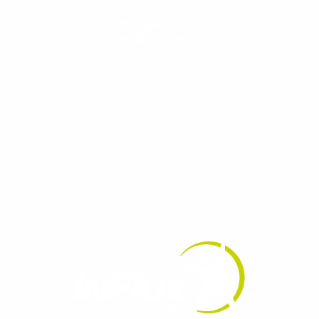
Evolua seu aprendizado com
conteúdos gratuitos!
Cadastre-se e receba conteúdos que
aceleram seu aprendizado de inglês e
espanhol, com dicas práticas e materiais
gratuitos para evoluir no idioma todos os
dias.