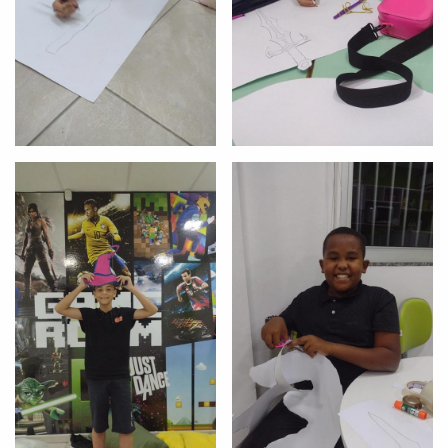
Preencha com seus dados abaixo e
já vamos te colocar em contato
com a
:
Você é aluno inFlux?
Sim
Não