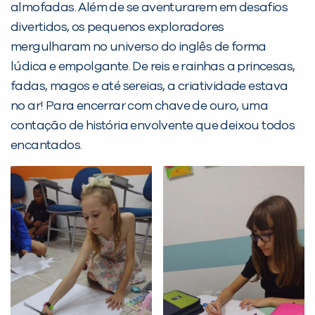
almofadas. Além de se aventurarem em desafios
divertidos, os pequenos exploradores
PEÇA UMA DEMONSTRAÇÃO DE MÉTODO
mergulharam no universo do inglês de forma
lúdica e empolgante. De reis e rainhas a princesas,
fadas, magos e até sereias, a criatividade estava
Desculpe!
no ar! Para encerrar com chave de ouro, uma
Não encontramos nenhuma unidade
contação de história envolvente que deixou todos
inFlux nesta cidade ou bairro que
encantados.
você digitou.