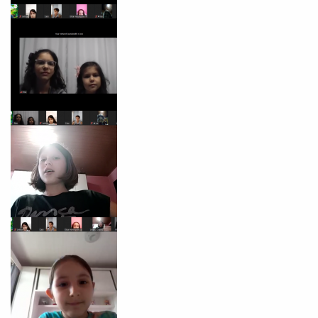
Você é aluno inFlux?
Sim
Não
VOLTAR