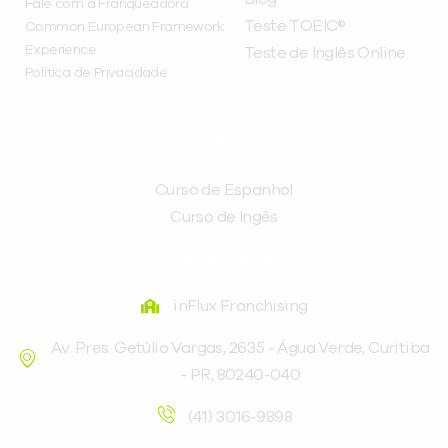
Fale com a Franqueadora
Teste TOEIC®
Common European Framework
Experience
Teste de Inglês Online
Política de Privacidade
CURSOS
Curso de Espanhol
Curso de Ingês
FRANQUEADORA
inFlux Franchising
Av. Pres. Getúlio Vargas, 2635 - Água Verde, Curitiba
- PR, 80240-040
(41) 3016-9898