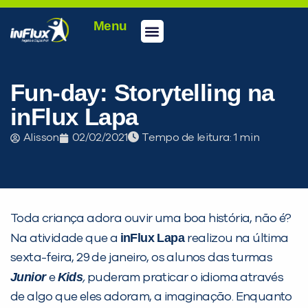
Menu
Conheça a inFlux
Testes e Certificações
Fale Conosco
Portal do aluno
inFlux Climber
Seja um franqueado
Fun-day: Storytelling na
inFlux Lapa
Alisson
02/02/2021
Tempo de leitura:
Toda criança adora ouvir uma boa história, não é?
inFlux Lapa
Na atividade que a
realizou na última
sexta-feira, 29 de janeiro, os alunos das turmas
Junior
Kids
e
,
puderam praticar o idioma através
PEÇA UMA DEMONSTRAÇÃO DE MÉTODO
de algo que eles adoram, a imaginação. Enquanto