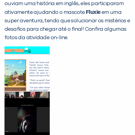
ouviam uma história em inglês, eles participaram
Desculpe!
Fluxie
ativamente ajudando o mascote
em uma
Não encontramos nenhuma unidade
super aventura, tendo que solucionar os mistérios e
inFlux nesta cidade ou bairro que
desafios para chegar até o final! Confira algumas
você digitou.
fotos da atividade on-line.
Preencha com seus dados abaixo e
já vamos te colocar em contato
com a
: