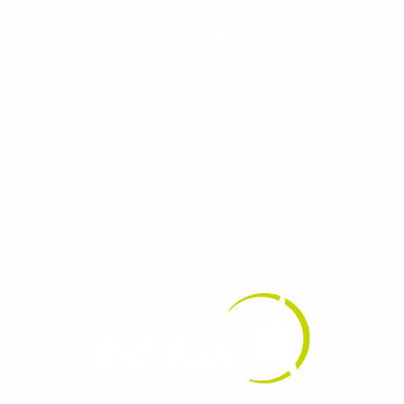
Evolua seu aprendizado com
conteúdos gratuitos!
Cadastre-se e receba conteúdos que
aceleram seu aprendizado de inglês e
espanhol, com dicas práticas e materiais
gratuitos para evoluir no idioma todos os
dias.