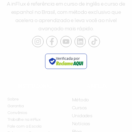
A inFlux é referência em curso de inglês e curso de
espanhol no Brasil, com método exclusivo que
acelera o aprendizado e leva você ao nível
avançado mais rápido.
Verificada por
INSTITUCIONAL
A INFLUX
Sobre
Método
Garantia
Cursos
Convênios
Unidades
Trabalhe na inFlux
Notícias
Fale com a Escola
Blog