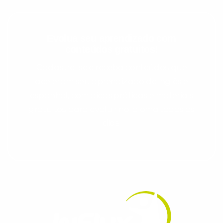
Evolua seu aprendizado com
conteúdos gratuitos!
Cadastre-se e receba conteúdos que
aceleram seu aprendizado de inglês e
espanhol, com dicas práticas e materiais
gratuitos para evoluir no idioma todos os
dias.