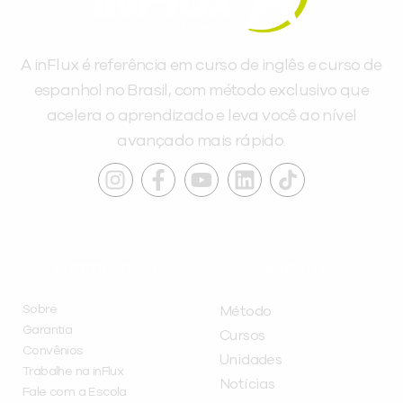
A inFlux é referência em curso de inglês e curso de
espanhol no Brasil, com método exclusivo que
acelera o aprendizado e leva você ao nível
avançado mais rápido.
INSTITUCIONAL
A INFLUX
Sobre
Método
Garantia
Cursos
Convênios
Unidades
Trabalhe na inFlux
Notícias
Fale com a Escola