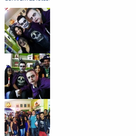
Não encontramos nenhuma unidade
inFlux nesta cidade ou bairro que
você digitou.
Preencha com seus dados abaixo e
já vamos te colocar em contato
com a
: