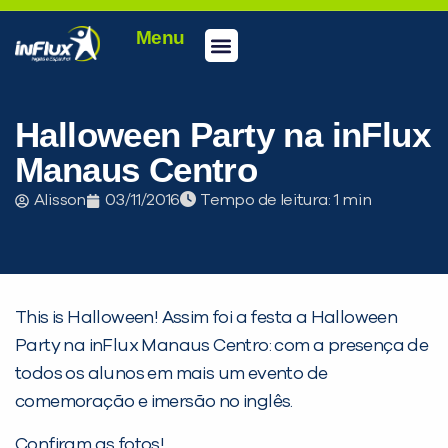
Menu
Conheça a inFlux
Testes e Certificações
Fale Conosco
Portal do aluno
inFlux Climber
Seja um franqueado
Halloween Party na inFlux
Manaus Centro
Alisson
03/11/2016
Tempo de leitura:
This is Halloween! Assim foi a festa a Halloween
Party na inFlux Manaus Centro: com a presença de
PEÇA UMA DEMONSTRAÇÃO DE MÉTODO
todos os alunos em mais um evento de
comemoração e imersão no inglês.
Desculpe!
Confiram as fotos!