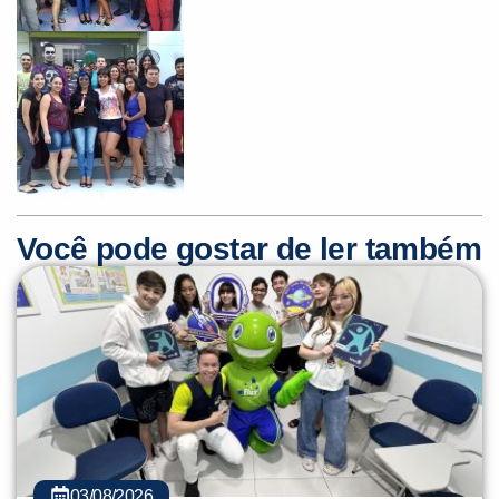
Você é aluno inFlux?
Sim
Não
Você pode gostar de ler também
VOLTAR
03/08/2026