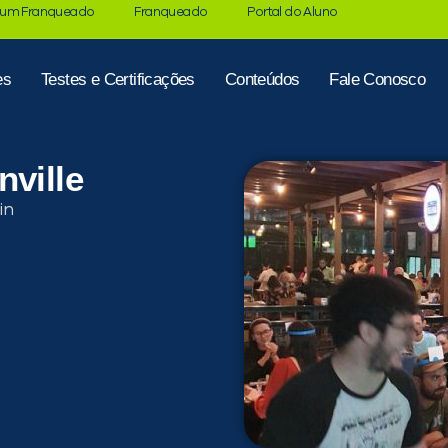
 um Franqueado
Franqueado
Portal do Aluno
es
Testes e Certificações
Conteúdos
Fale Conosco
nville