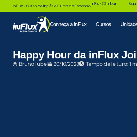
inFlux Climber
Seja
inFlux - Curso de Inglês e Curso de Espanhol
Conheça a inFlux
Cursos
Unidad
Happy Hour da inFlux Joi
Tempo de leitura:
Bruna Iubel
20/10/2023