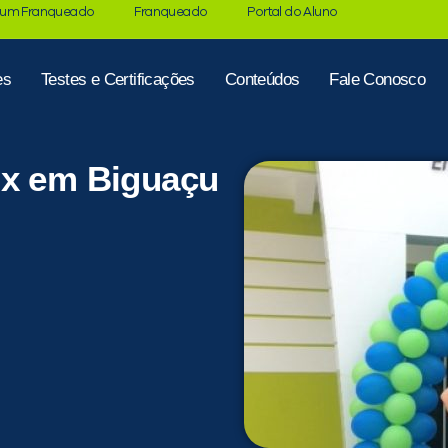
 um Franqueado
Franqueado
Portal do Aluno
es
Testes e Certificações
Conteúdos
Fale Conosco
ux em Biguaçu