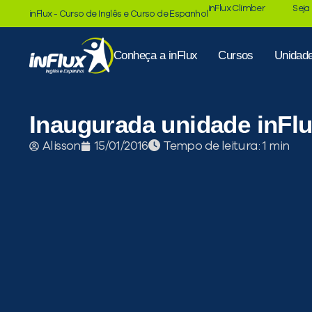
inFlux Climber
Seja
inFlux - Curso de Inglês e Curso de Espanhol
Conheça a inFlux
Cursos
Unidad
Inaugurada unidade inFl
Tempo de leitura:
Alisson
15/01/2016