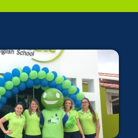
PEÇA UMA DEMONSTRAÇÃO DE MÉTODO
Desculpe!
Não encontramos nenhuma unidade
inFlux nesta cidade ou bairro que
você digitou.