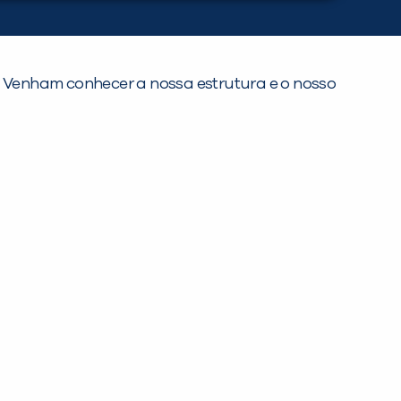
s. Venham conhecer a nossa estrutura e o nosso
Preencha com seus dados abaixo e
já vamos te colocar em contato
com a
:
Você é aluno inFlux?