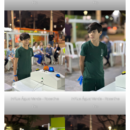
Pie
Pie
Preencha com seus dados abaixo e
já vamos te colocar em contato
com a
:
inFlux Água Verde - Face the
inFlux Água Verde - Face the
Pie
Pie
Você é aluno inFlux?
Sim
Não