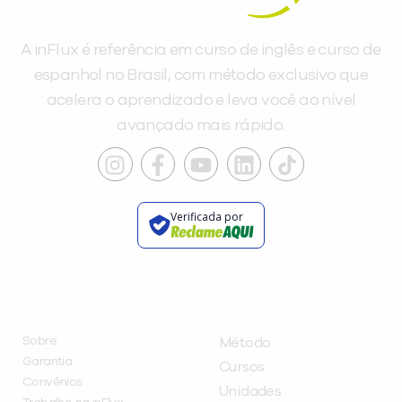
A inFlux é referência em curso de inglês e curso de
espanhol no Brasil, com método exclusivo que
acelera o aprendizado e leva você ao nível
avançado mais rápido.
Verificada por
INSTITUCIONAL
A INFLUX
Sobre
Método
Garantia
Cursos
Convênios
Unidades