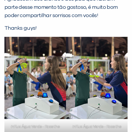
parte desse momento tão gostoso, é muito bom
poder compartilhar sorrisos com vocês!
Thanks guys!
PEÇA UMA DEMONSTRAÇÃO DE MÉTODO
Desculpe!
Não encontramos nenhuma unidade
inFlux nesta cidade ou bairro que
você digitou.
inFlux Água Verde - Face the
inFlux Água Verde - Face the