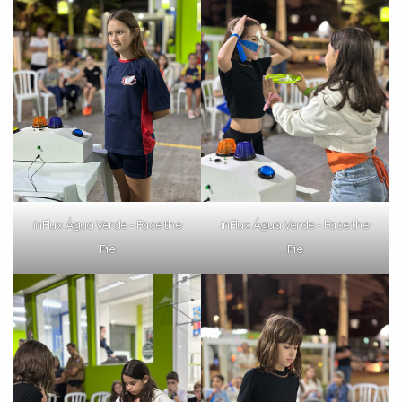
VOLTAR
inFlux Água Verde - Face the
inFlux Água Verde - Face the
Pie
Pie