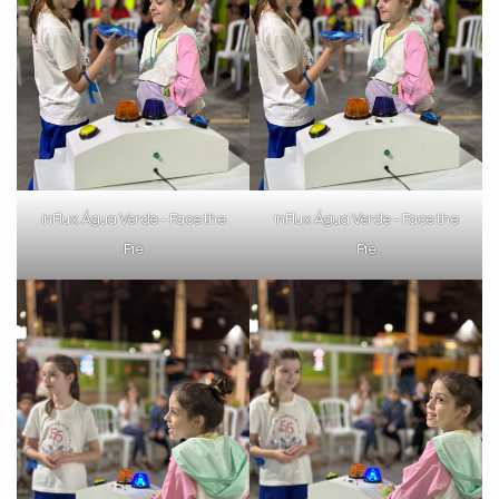
inFlux Água Verde - Face the
inFlux Água Verde - Face the
Pie
Pie