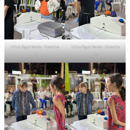
inFlux Água Verde - Face the
inFlux Água Verde - Face the
Pie
Pie