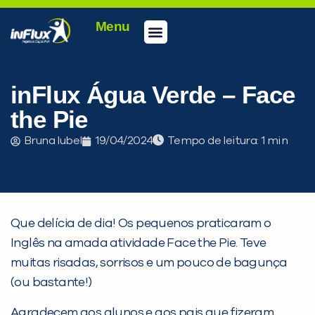
Menu
Conheça a inFlux
Testes e Certificações
Fale Conosco
Portal do aluno
inFlux Climber
Seja um franqueado
inFlux Água Verde – Face
the Pie
Bruna Iubel
19/04/2024
Tempo de leitura:
Que delícia de dia! Os pequenos praticaram o
Inglês na amada atividade Face the Pie. Teve
muitas risadas, sorrisos e um pouco de bagunça
(ou bastante!)
Agradecem aos alunos e aos pais que fizeram