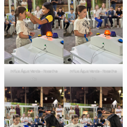
inFlux Água Verde - Face the
inFlux Água Verde - Face the
Pie
Pie