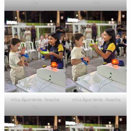
Pie
Pie
inFlux Água Verde - Face the
inFlux Água Verde - Face the
Pie
Pie