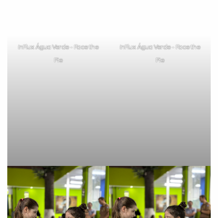
inFlux Água Verde - Face the
inFlux Água Verde - Face the
Pie
Pie