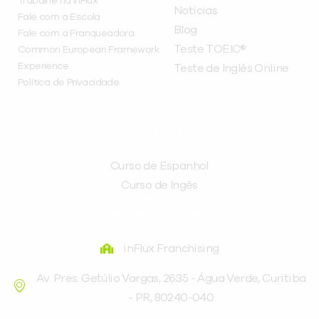
Trabalhe na inFlux
Notícias
Fale com a Escola
Blog
Fale com a Franqueadora
Teste TOEIC®
Common European Framework
Experience
Teste de Inglês Online
Política de Privacidade
CURSOS
Curso de Espanhol
Curso de Ingês
FRANQUEADORA
inFlux Franchising
Av. Pres. Getúlio Vargas, 2635 - Água Verde, Curitiba
- PR, 80240-040