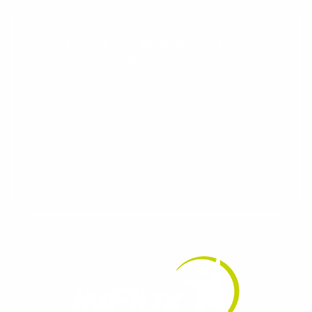
Evolua seu aprendizado com
conteúdos gratuitos!
Cadastre-se e receba conteúdos que
aceleram seu aprendizado de inglês e
espanhol, com dicas práticas e materiais
gratuitos para evoluir no idioma todos os
dias.