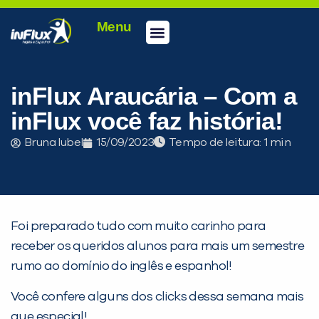
Menu
Conheça a inFlux
Testes e Certificações
Fale Conosco
Portal do aluno
inFlux Climber
Seja um franqueado
inFlux Araucária – Com a
inFlux você faz história!
Bruna Iubel
15/09/2023
Tempo de leitura:
Foi preparado tudo com muito carinho para
receber os queridos alunos para mais um semestre
rumo ao domínio do inglês e espanhol!
Você confere alguns dos clicks dessa semana mais
que especial!