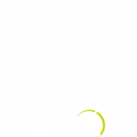
Evolua seu aprendizado com
conteúdos gratuitos!
Cadastre-se e receba conteúdos que
aceleram seu aprendizado de inglês e
espanhol, com dicas práticas e materiais
gratuitos para evoluir no idioma todos os
dias.