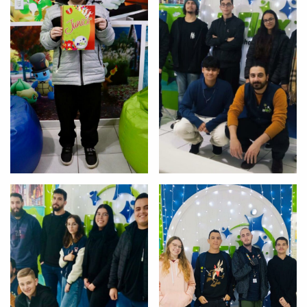
você digitou.
Preencha com seus dados abaixo e
já vamos te colocar em contato
com a
: