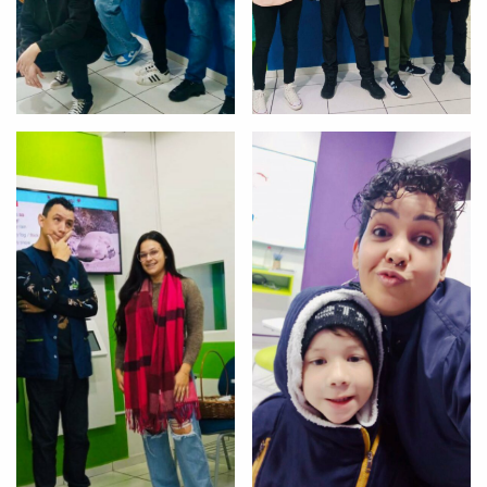
Você é aluno inFlux?
Sim
Não
VOLTAR