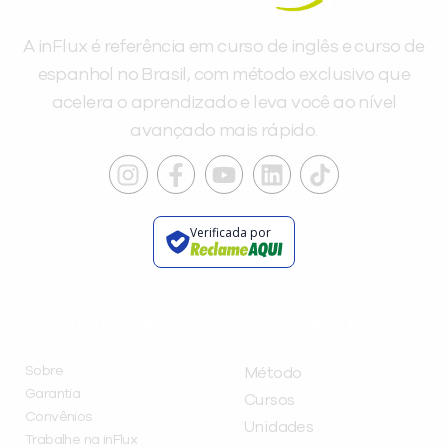
A inFlux é referência em curso de inglês e curso de
espanhol no Brasil, com método exclusivo que
acelera o aprendizado e leva você ao nível
avançado mais rápido.
Verificada por
INSTITUCIONAL
A INFLUX
Sobre
Método
Garantia
Cursos
Convênios
Unidades
Trabalhe na inFlux