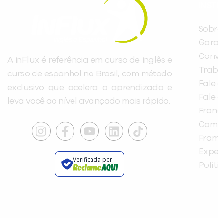
INST
Sobr
Gara
Conv
A inFlux é referência em curso de inglês e
Trab
curso de espanhol no Brasil, com método
Fale
exclusivo que acelera o aprendizado e
Fale
leva você ao nível avançado mais rápido.
Fra
Com
Fra
Expe
Verificada por
Polí