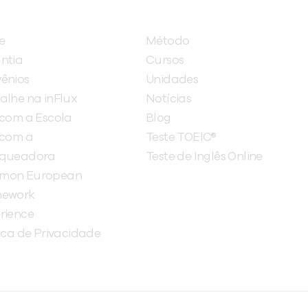
ITUCIONAL
A INFLUX
e
Método
ntia
Cursos
ênios
Unidades
alhe na inFlux
Notícias
 com a Escola
Blog
 com a
Teste TOEIC®
nqueadora
Teste de Inglês Online
mon European
mework
rience
tica de Privacidade