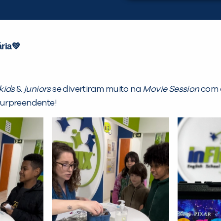
ria
💚
kids
&
juniors
se divertiram muito na
Movie Session
com o
surpreendente!