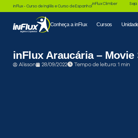
inFlux Climber
Seja
inFlux - Curso de Inglês e Curso de Espanhol
Conheça a inFlux
Cursos
Unidad
inFlux Araucária – Movie
Tempo de leitura:
Alisson
28/09/2022