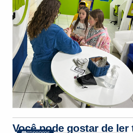
Você pode gostar de le