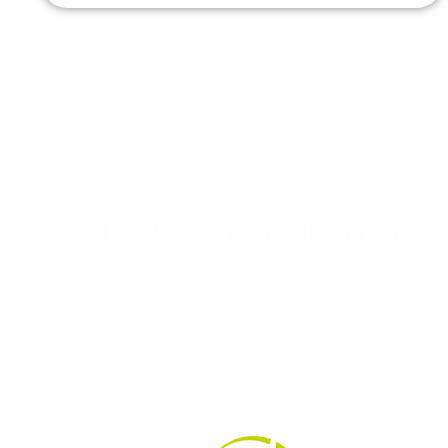
Evolua seu aprendizado com co
Cadastre-se e receba conteúdos que acele
evoluir no idioma todos os dias.