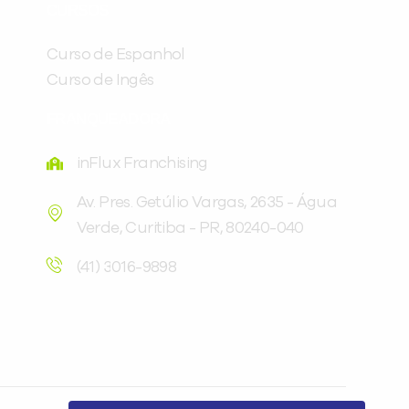
CURSOS
com a
:
Curso de Espanhol
Curso de Ingês
FRANQUEADORA
inFlux Franchising
Av. Pres. Getúlio Vargas, 2635 - Água
Verde, Curitiba - PR, 80240-040
Você é aluno inFlux?
Sim
Não
(41) 3016-9898
VOLTAR