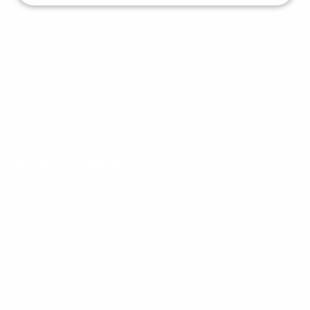
nteúdos gratuitos!
ram seu aprendizado de inglês e espanhol, com dicas p