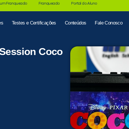
 um Franqueado
Franqueado
Portal do Aluno
es
Testes e Certificações
Conteúdos
Fale Conosco
 Session Coco