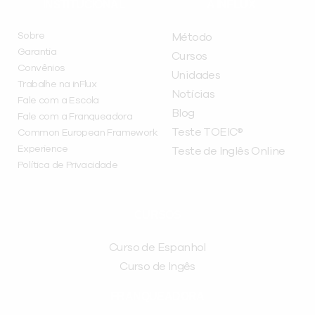
INSTITUCIONAL
A INFLUX
Sobre
Método
Garantia
Cursos
Convênios
Unidades
Trabalhe na inFlux
Notícias
Fale com a Escola
Blog
Fale com a Franqueadora
Teste TOEIC®
Common European Framework
Experience
Teste de Inglês Online
Política de Privacidade
CURSOS
Curso de Espanhol
Curso de Ingês
FRANQUEADORA