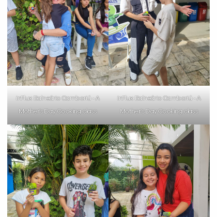
VOLTAR
inFlux Balneário Camboriú - A
inFlux Balneário Camboriú - A
Mother’s Day Cooking class
Mother’s Day Cooking class