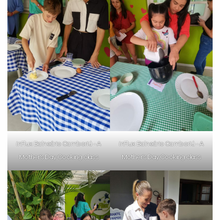
Preencha com seus dados abaixo e
já vamos te colocar em contato
com a
:
inFlux Balneário Camboriú - A
inFlux Balneário Camboriú - A
Mother’s Day Cooking class
Mother’s Day Cooking class
Você é aluno inFlux?
Sim
Não