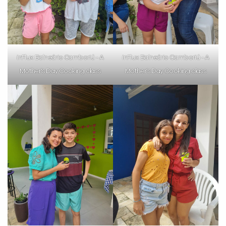
inFlux Balneário Camboriú - A
inFlux Balneário Camboriú - A
Mother’s Day Cooking class
Mother’s Day Cooking class