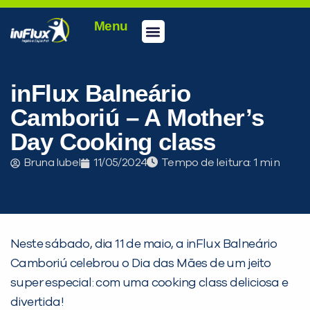
Menu
Conheça a inFlux
Testes e Certificações
Fale Conosco
Portal do aluno
inFlux Climber
Seja um franqueado
inFlux Balneário
Camboriú – A Mother’s
Day Cooking class
Bruna Iubel
11/05/2024
Tempo de leitura:
Neste sábado, dia 11 de maio, a inFlux Balneário
Camboriú celebrou o Dia das Mães de um jeito
super especial: com uma cooking class deliciosa e
divertida! ‍