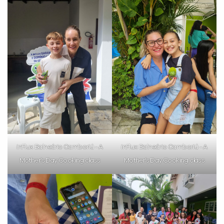
inFlux Balneário Camboriú - A
inFlux Balneário Camboriú - A
Mother’s Day Cooking class
Mother’s Day Cooking class