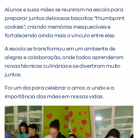
Alunos e suas mães se reuniram na escola para
preparar juntos deliciosos biscoitos “thumbprint
cookies”, criando memórias inesquecíveis e
fortalecendo ainda mais o vínculo entre eles. ‍‍‍
PEÇA UMA DEMONSTRAÇÃO DE MÉTODO
A escola se transformou em um ambiente de
alegria e colaboração, onde todos aprenderam
Desculpe!
novas técnicas culinárias e se divertiram muito
Não encontramos nenhuma unidade
juntos.
inFlux nesta cidade ou bairro que
você digitou.
Foi um dia para celebrar o amor, a união e a
importância das mães em nossas vidas.