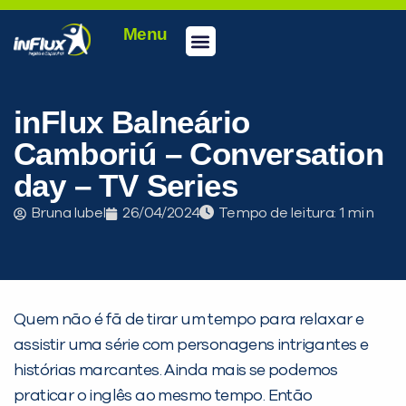
Menu
Conheça a inFlux
Testes e Certificações
Fale Conosco
Portal do aluno
inFlux Climber
Seja um franqueado
inFlux Balneário
Camboriú – Conversation
day – TV Series
Bruna Iubel
26/04/2024
Tempo de leitura:
Quem não é fã de tirar um tempo para relaxar e
assistir uma série com personagens intrigantes e
histórias marcantes. Ainda mais se podemos
praticar o inglês ao mesmo tempo. Então