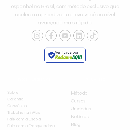
espanhol no Brasil, com método exclusivo que
acelera o aprendizado e leva você ao nível
avançado mais rápido.
Verificada por
INSTITUCIONAL
A INFLUX
Sobre
Método
Garantia
Cursos
Convênios
Unidades
Trabalhe na inFlux
Notícias
Fale com a Escola
Blog
Fale com a Franqueadora