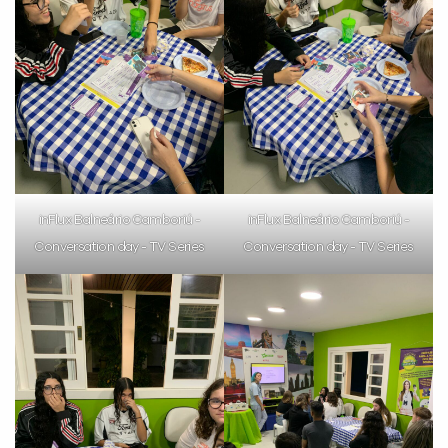
inFlux Balneário Camboriú -
inFlux Balneário Camboriú -
Conversation day - TV Series
Conversation day - TV Series