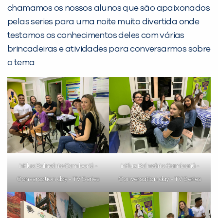
PEÇA UMA DEMONSTRAÇÃO DE MÉTODO
chamamos os nossos alunos que são apaixonados
pelas series para uma noite muito divertida onde
testamos os conhecimentos deles com várias
Desculpe!
brincadeiras e atividades para conversarmos sobre
Não encontramos nenhuma unidade
o tema
inFlux nesta cidade ou bairro que
você digitou.
inFlux Balneário Camboriú -
inFlux Balneário Camboriú -
Conversation day - TV Series
Conversation day - TV Series
Preencha com seus dados abaixo e
já vamos te colocar em contato