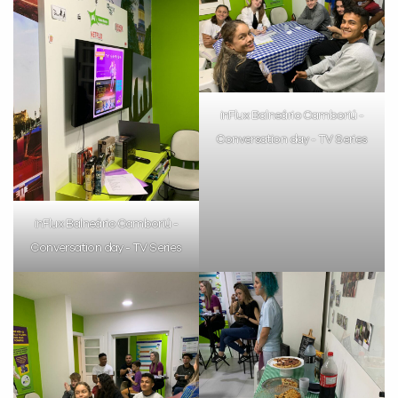
com a
:
inFlux Balneário Camboriú -
Conversation day - TV Series
inFlux Balneário Camboriú -
Você é aluno inFlux?
Sim
Não
Conversation day - TV Series
VOLTAR