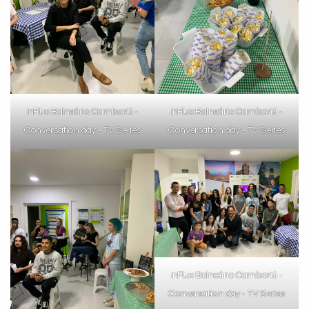
inFlux Balneário Camboriú -
inFlux Balneário Camboriú -
Conversation day - TV Series
Conversation day - TV Series
inFlux Balneário Camboriú -
Conversation day - TV Series