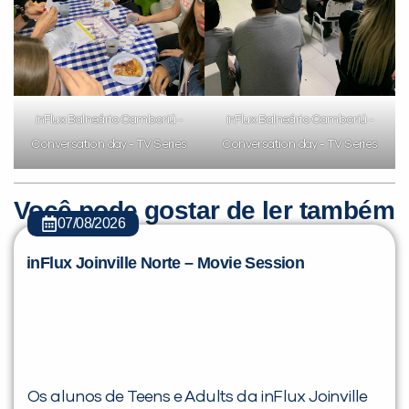
inFlux Balneário Camboriú -
inFlux Balneário Camboriú -
Conversation day - TV Series
Conversation day - TV Series
Você pode gostar de ler também
07/08/2026
inFlux Joinville Norte – Movie Session
Os alunos de Teens e Adults da inFlux Joinville