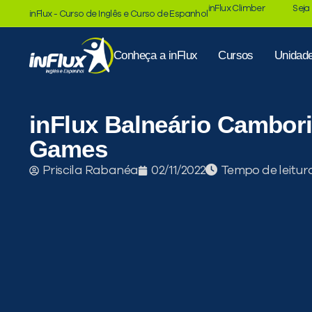
inFlux Climber
Seja
inFlux - Curso de Inglês e Curso de Espanhol
Conheça a inFlux
Cursos
Unidad
inFlux Balneário Cambor
Games
Tempo de leitur
Priscila Rabanéa
02/11/2022