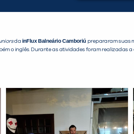
inFlux Balneário Camboriú
uniors
da
prepararam suas me
bém o inglês. Durante as atividades foram realizadas a