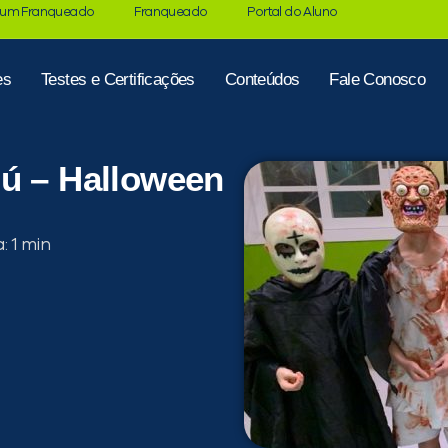
 um Franqueado
Franqueado
Portal do Aluno
es
Testes e Certificações
Conteúdos
Fale Conosco
iú – Halloween
a: