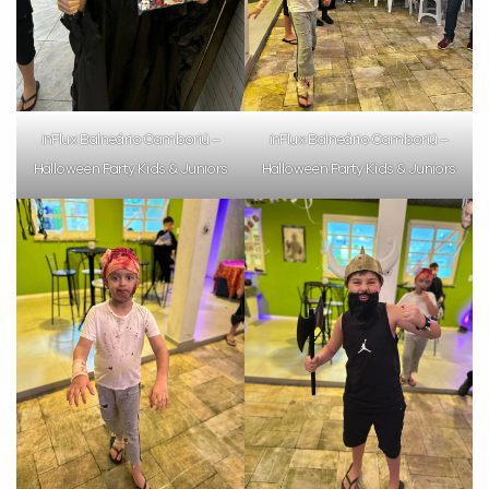
VOLTAR
inFlux Balneário Camboriú –
inFlux Balneário Camboriú –
Halloween Party Kids & Juniors
Halloween Party Kids & Juniors