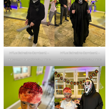
inFlux Balneário Camboriú –
inFlux Balneário Camboriú –
Halloween Party Kids & Juniors
Halloween Party Kids & Juniors