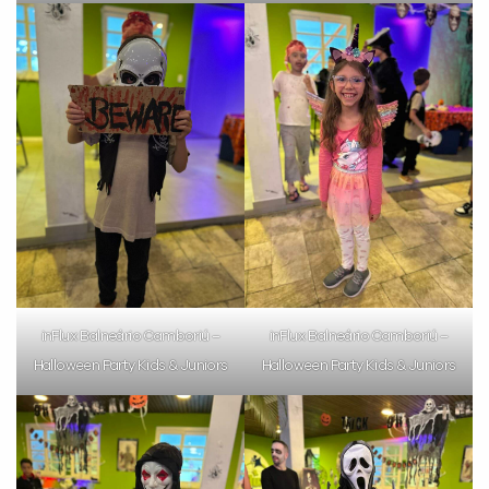
inFlux Balneário Camboriú –
inFlux Balneário Camboriú –
Halloween Party Kids & Juniors
Halloween Party Kids & Juniors