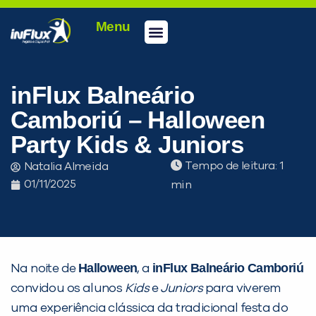
Menu
Conheça a inFlux
Testes e Certificações
Fale Conosco
Portal do aluno
inFlux Climber
Seja um franqueado
inFlux Balneário
Camboriú – Halloween
Party Kids & Juniors
Tempo de leitura:
Natalia Almeida
01/11/2025
Halloween
inFlux Balneário Camboriú
Na noite de
, a
convidou os alunos
Kids
e
Juniors
para viverem
uma experiência clássica da tradicional festa do