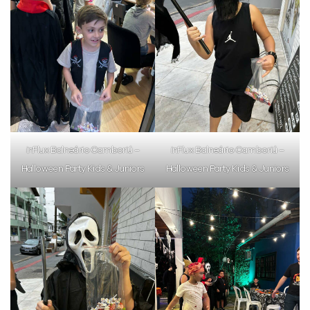
Preencha com seus dados abaixo e
já vamos te colocar em contato
com a
:
inFlux Balneário Camboriú –
inFlux Balneário Camboriú –
Halloween Party Kids & Juniors
Halloween Party Kids & Juniors
Você é aluno inFlux?
Sim
Não