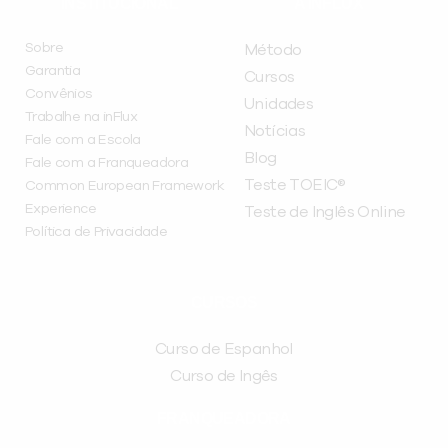
INSTITUCIONAL
A INFLUX
Sobre
Método
Garantia
Cursos
Convênios
Unidades
Trabalhe na inFlux
Notícias
Fale com a Escola
Blog
Fale com a Franqueadora
Teste TOEIC®
Common European Framework
Experience
Teste de Inglês Online
Política de Privacidade
CURSOS
Curso de Espanhol
Curso de Ingês
FRANQUEADORA