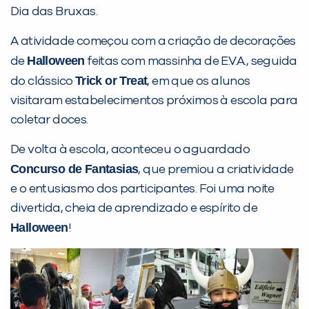
Dia das Bruxas.
A atividade começou com a criação de decorações
PEÇA UMA DEMONSTRAÇÃO DE MÉTODO
Halloween
de
feitas com massinha de E.V.A., seguida
Trick or Treat
do clássico
, em que os alunos
visitaram estabelecimentos próximos à escola para
Desculpe!
coletar doces.
Não encontramos nenhuma unidade
inFlux nesta cidade ou bairro que
De volta à escola, aconteceu o aguardado
você digitou.
Concurso de Fantasias
, que premiou a criatividade
e o entusiasmo dos participantes. Foi uma noite
divertida, cheia de aprendizado e espírito de
Halloween
!