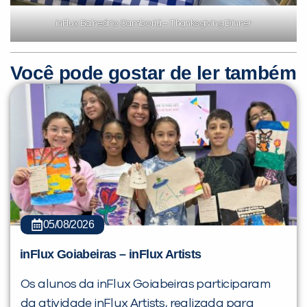
inFlux Balneário Camboriú – Thanksgiving Dinner
Você pode gostar de ler também
05/08/2026
inFlux Goiabeiras – inFlux Artists
Os alunos da inFlux Goiabeiras participaram
da atividade inFlux Artists, realizada para