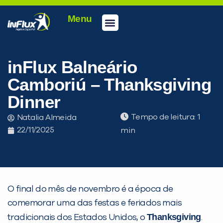
Menu
Conheça a inFlux
Testes e Certificações
Fale Conosco
Portal do aluno
inFlux Climber
Seja um franqueado
inFlux Balneário
Camboriú – Thanksgiving
Dinner
Tempo de leitura:
Natalia Almeida
22/11/2025
O final do mês de novembro é a época de
comemorar uma das festas e feriados mais
Thanksgiving
tradicionais dos Estados Unidos, o
.