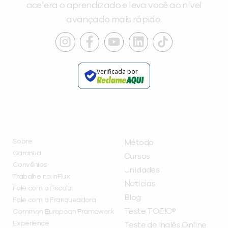
acelera o aprendizado e leva você ao nível
avançado mais rápido.
Verificada por
INSTITUCIONAL
A INFLUX
Sobre
Método
Garantia
Cursos
Convênios
Unidades
Trabalhe na inFlux
Notícias
Fale com a Escola
Blog
Fale com a Franqueadora
Teste TOEIC®
Common European Framework
Experience
Teste de Inglês Online