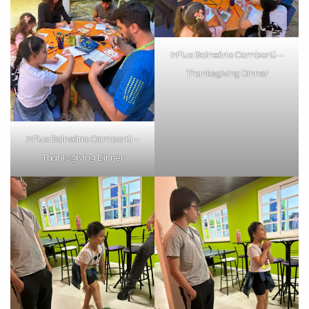
já vamos te colocar em contato
com a
:
inFlux Balneário Camboriú –
Thanksgiving Dinner
inFlux Balneário Camboriú –
Thanksgiving Dinner
Você é aluno inFlux?
Sim
Não