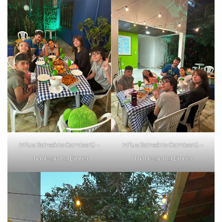
inFlux Balneário Camboriú –
inFlux Balneário Camboriú –
Thanksgiving Dinner
Thanksgiving Dinner