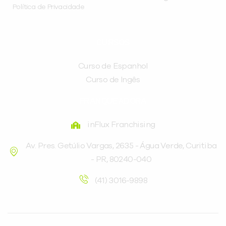
Política de Privacidade
CURSOS
Curso de Espanhol
Curso de Ingês
FRANQUEADORA
inFlux Franchising
Av. Pres. Getúlio Vargas, 2635 - Água Verde, Curitiba
- PR, 80240-040
(41) 3016-9898