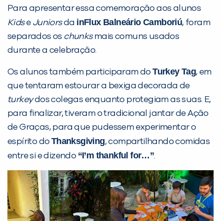
Para apresentar essa comemoração aos alunos
PEÇA UMA DEMONSTRAÇÃO DE MÉTODO
inFlux Balneário Camboriú
Kids
e
Juniors
da
, foram
separados os
chunks
mais comuns usados
Desculpe!
durante a celebração.
Não encontramos nenhuma unidade
Turkey Tag
Os alunos também participaram do
, em
inFlux nesta cidade ou bairro que
que tentaram estourar a bexiga decorada de
você digitou.
turkey
dos colegas enquanto protegiam as suas. E,
para finalizar, tiveram o tradicional jantar de Ação
de Graças, para que pudessem experimentar o
Thanksgiving
espírito do
, compartilhando comidas
“I’m thankful for…”
entre si e dizendo
.
Preencha com seus dados abaixo e