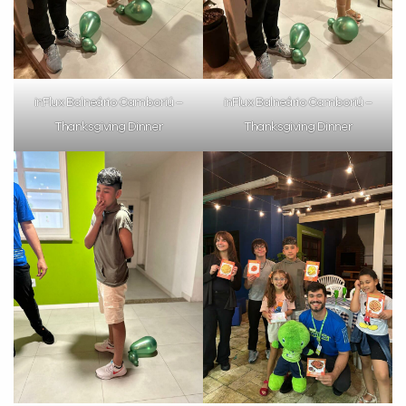
VOLTAR
inFlux Balneário Camboriú –
inFlux Balneário Camboriú –
Thanksgiving Dinner
Thanksgiving Dinner