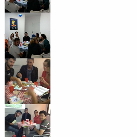
Você é aluno inFlux?
Sim
Não
VOLTAR