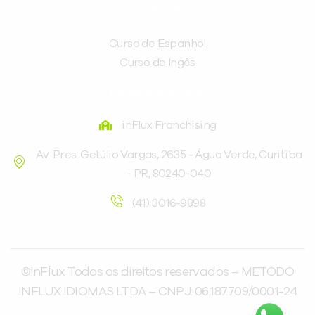
CURSOS
Curso de Espanhol
Curso de Ingês
FRANQUEADORA
inFlux Franchising
Av. Pres. Getúlio Vargas, 2635 - Água Verde, Curitiba
- PR, 80240-040
(41) 3016-9898
©inFlux Todos os direitos reservados – METODO
INFLUX IDIOMAS LTDA – CNPJ: 06.187.709/0001-24