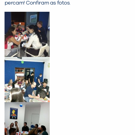
Desculpe!
percam! Confiram as fotos.
Não encontramos nenhuma unidade
inFlux nesta cidade ou bairro que
você digitou.
Preencha com seus dados abaixo e
já vamos te colocar em contato
com a
: