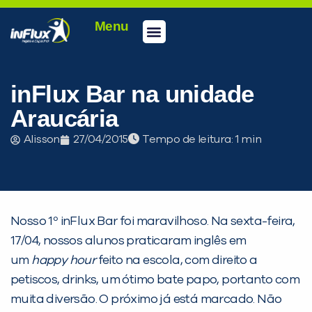
Menu
Conheça a inFlux
Testes e Certificações
Fale Conosco
Portal do aluno
inFlux Climber
Seja um franqueado
inFlux Bar na unidade
Araucária
Alisson
27/04/2015
Tempo de leitura:
Nosso 1º inFlux Bar foi maravilhoso. Na sexta-feira,
17/04, nossos alunos praticaram inglês em
um
happy hour
feito na escola, com direito a
PEÇA UMA DEMONSTRAÇÃO DE MÉTODO
petiscos, drinks, um ótimo bate papo, portanto com
muita diversão. O próximo já está marcado. Não