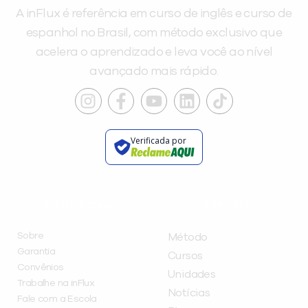
A inFlux é referência em curso de inglês e curso de
espanhol no Brasil, com método exclusivo que
acelera o aprendizado e leva você ao nível
avançado mais rápido.
Verificada por
INSTITUCIONAL
A INFLUX
Sobre
Método
Garantia
Cursos
Convênios
Unidades
Trabalhe na inFlux
Notícias
Fale com a Escola