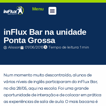
Menu
Conheça a inFlux
Testes e Certificações
Fale Conosco
Portal do aluno
inFlux Climber
Seja um franqueado
inFlux Bar na unidade
Ponta Grossa
Alisson
01/06/2015
Tempo de leitura:
Num momento muito descontraído, alunos de
vários níveis de inglês participaram do inFlux Bar,
no dia 28/05, aqui na escola. Foi uma grande
oportunidade de interação e de colocar em prática
as experiências de sala de aula. O mais bacana é