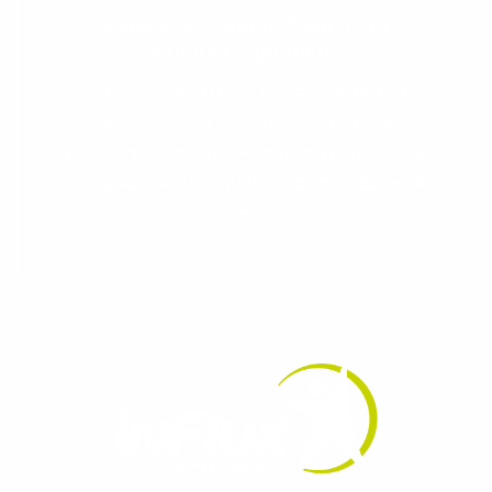
Evolua seu aprendizado com
conteúdos gratuitos!
Cadastre-se e receba conteúdos que
aceleram seu aprendizado de inglês e
espanhol, com dicas práticas e materiais
gratuitos para evoluir no idioma todos os
dias.