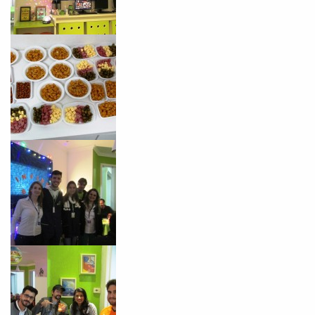
já vamos te colocar em contato
com a
:
Você é aluno inFlux?
Sim
Não