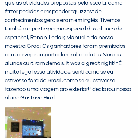
que as atividades propostas pela escola, como
PEÇA UMA DEMONSTRAÇÃO DE MÉTODO
fazer pedidos e responder “quizzes” de
conhecimentos gerais eram em inglês. Tivemos
também a participação especial dos alunos de
Desculpe!
espanhol, Renan, Ledair, Manuel e da nossa
Não encontramos nenhuma unidade
maestra Graci. Os ganhadores foram premiados
inFlux nesta cidade ou bairro que
com cervejas importadas e chocolates. Nossos
você digitou.
alunos curtiram demais. It was a great night! “É
muito legal essa atividade, senti como se eu
estivesse fora do Brasil, como se eu estivesse
fazendo uma viagem pro exterior!” declarou nosso
aluno Gustavo Biral.
Preencha com seus dados abaixo e