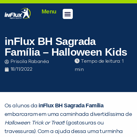
Menu
Conheça a inFlux
Testes e Certificações
Fale Conosco
Portal do aluno
inFlux Climber
Seja um franqueado
inFlux BH Sagrada
Família – Halloween Kids
Tempo de leitura:
Priscila Rabanéa
18/11/2022
inFlux BH Sagrada Família
Os alunos da
embarcaram em uma caminhada divertidíssima de
Halloween
:
Trick or Treat
! (gostosuras ou
PEÇA UMA DEMONSTRAÇÃO DE MÉTODO
travessuras). Com a ajuda dessa uma turminha