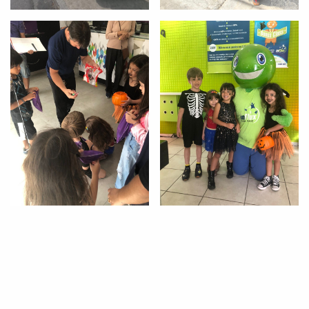
Você é aluno inFlux?
Sim
Não
VOLTAR