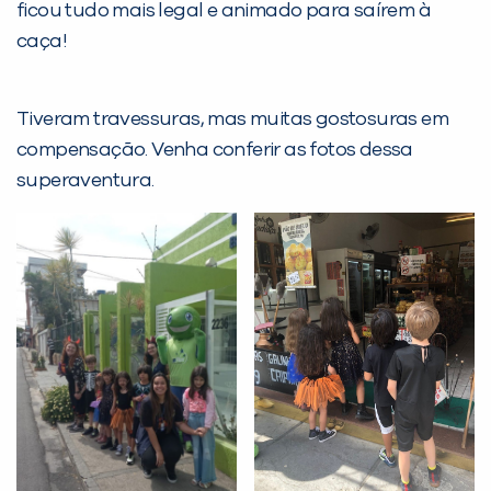
ficou tudo mais legal e animado para saírem à
Desculpe!
caça!
Não encontramos nenhuma unidade
inFlux nesta cidade ou bairro que
Tiveram travessuras, mas muitas gostosuras em
você digitou.
compensação. Venha conferir as fotos dessa
superaventura.
Preencha com seus dados abaixo e
já vamos te colocar em contato
com a
: