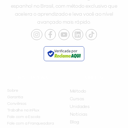
espanhol no Brasil, com método exclusivo que
acelera o aprendizado e leva você ao nível
avançado mais rápido.
Verificada por
INSTITUCIONAL
A INFLUX
Sobre
Método
Garantia
Cursos
Convênios
Unidades
Trabalhe na inFlux
Notícias
Fale com a Escola
Blog
Fale com a Franqueadora