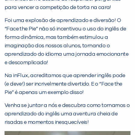
para vencer a competição de torta na cara!
Foi uma explosão de aprendizado e diversão! O
“Face the Pie” não só incentivou o uso do inglês de
forma dinâmica, mas também estimulou a
imaginação dos nossos alunos, tornando o
aprendizado do idioma uma jornada emocionante
PEÇA UMA DEMONSTRAÇÃO DE MÉTODO
e descomplicada!
Na inFlux, acreditamos que aprender inglês pode
Desculpe!
(e deve!) ser incrivelmente divertido. E o “Face the
Não encontramos nenhuma unidade
Pie” é apenas um exemplo disso!
inFlux nesta cidade ou bairro que
você digitou.
Venha se juntar a nós e descubra como tornamos o
aprendizado do inglês uma aventura cheia de
risadas e momentos inesquecíveis!