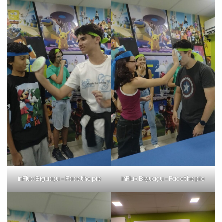
Sim
Não
VOLTAR
inFlux Biguaçu – Face the pie
inFlux Biguaçu – Face the pie