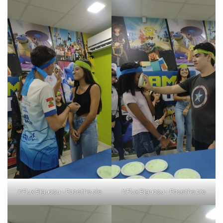
Preencha com seus dados abaixo e
já vamos te colocar em contato
com a
:
inFlux Biguaçu – Face the pie
inFlux Biguaçu – Face the pie
Você é aluno inFlux?