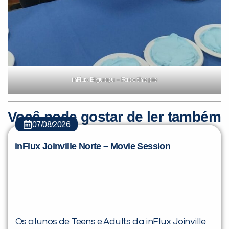
inFlux Biguaçu – Face the pie
Você pode gostar de ler também
07/08/2026
inFlux Joinville Norte – Movie Session
Os alunos de Teens e Adults da inFlux Joinville