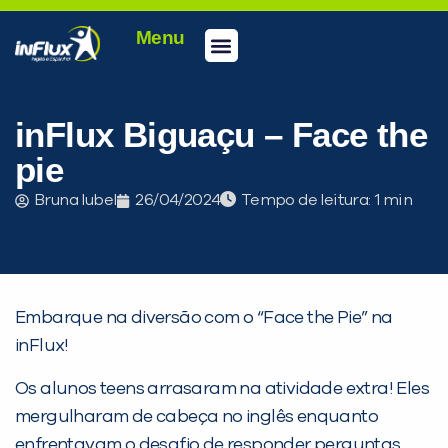
Menu
Conheça a inFlux
Testes e Certificações
Fale Conosco
Portal do aluno
inFlux Climber
Seja um franqueado
inFlux Biguaçu – Face the
pie
Bruna Iubel
26/04/2024
Tempo de leitura:
Embarque na diversão com o “Face the Pie” na
inFlux!
Os alunos teens arrasaram na atividade extra! Eles
mergulharam de cabeça no inglês enquanto
enfrentavam o desafio de responder perguntas