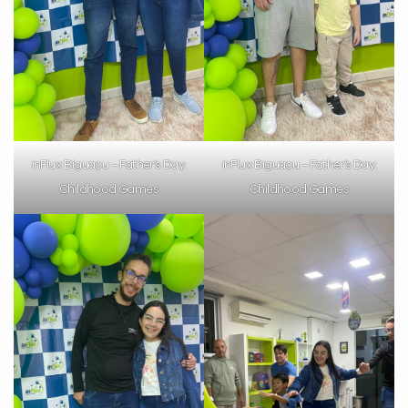
inFlux Biguaçu – Father’s Day:
inFlux Biguaçu – Father’s Day:
Childhood Games
Childhood Games