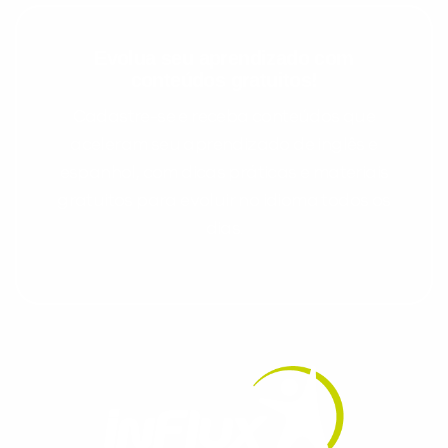
Evolua seu aprendizado com
conteúdos gratuitos!
Cadastre-se e receba conteúdos que
aceleram seu aprendizado de inglês e
espanhol, com dicas práticas e materiais
gratuitos para evoluir no idioma todos os
dias.