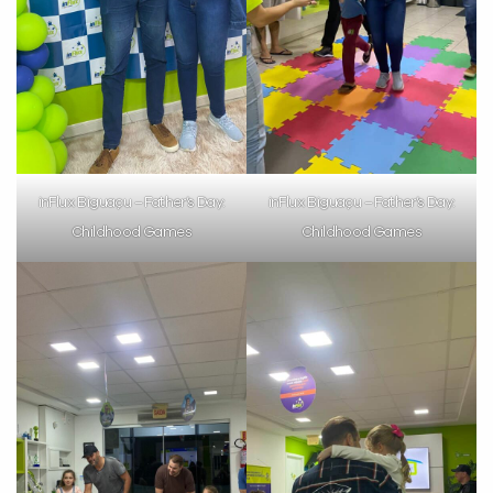
inFlux Biguaçu – Father’s Day:
inFlux Biguaçu – Father’s Day:
Childhood Games
Childhood Games