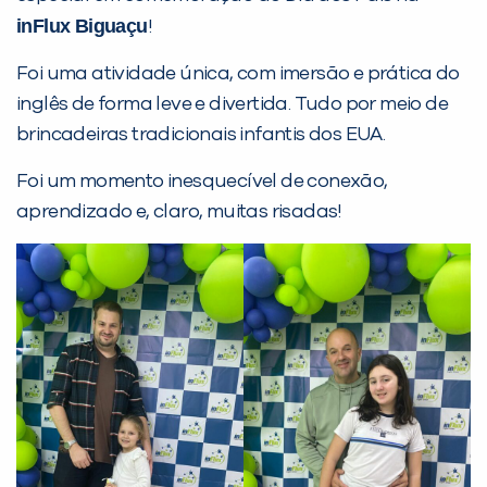
inFlux Biguaçu
!
Foi uma atividade única, com imersão e prática do
PEÇA UMA DEMONSTRAÇÃO DE MÉTODO
inglês de forma leve e divertida. Tudo por meio de
brincadeiras tradicionais infantis dos EUA.
Desculpe!
Foi um momento inesquecível de conexão,
Não encontramos nenhuma unidade
aprendizado e, claro, muitas risadas!
inFlux nesta cidade ou bairro que
você digitou.