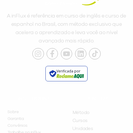
A inFlux é referência em curso de inglês e curso de
espanhol no Brasil, com método exclusivo que
acelera o aprendizado e leva você ao nível
avançado mais rápido.
Verificada por
INSTITUCIONAL
A INFLUX
Sobre
Método
Garantia
Cursos
Convênios
Unidades
Trabalhe na inFlux