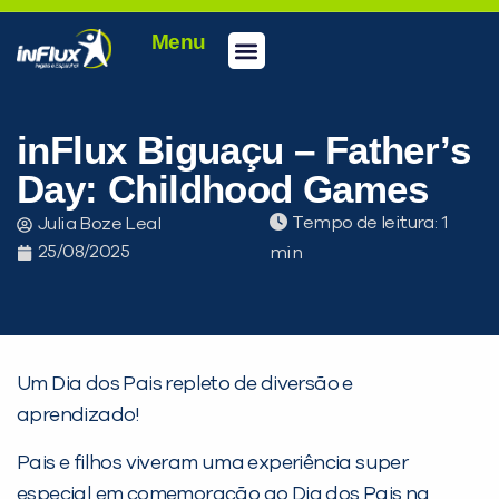
Menu
Conheça a inFlux
Testes e Certificações
Fale Conosco
Portal do aluno
inFlux Climber
Seja um franqueado
inFlux Biguaçu – Father’s
Day: Childhood Games
Tempo de leitura:
Julia Boze Leal
25/08/2025
Um Dia dos Pais repleto de diversão e
aprendizado!
Pais e filhos viveram uma experiência super
especial em comemoração ao Dia dos Pais na