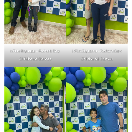
Preencha com seus dados abaixo e
já vamos te colocar em contato
com a
:
inFlux Biguaçu – Father’s Day:
inFlux Biguaçu – Father’s Day:
Childhood Games
Childhood Games
Você é aluno inFlux?
Sim
Não