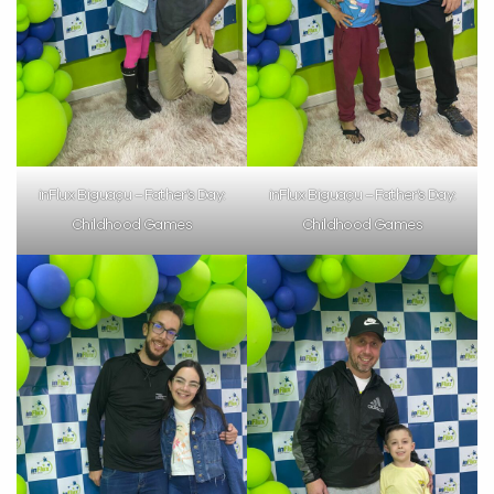
VOLTAR
inFlux Biguaçu – Father’s Day:
inFlux Biguaçu – Father’s Day:
Childhood Games
Childhood Games