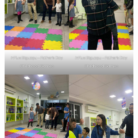
inFlux Biguaçu – Father’s Day:
inFlux Biguaçu – Father’s Day:
Childhood Games
Childhood Games