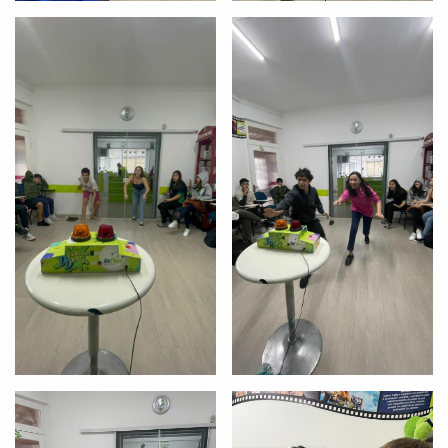
já vamos te colocar em contato
com a
:
Você é aluno inFlux?
Sim
Não