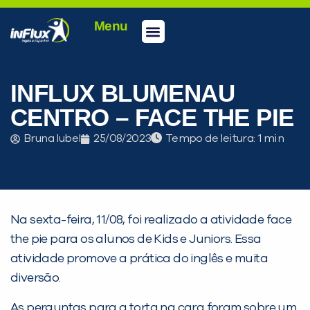
Menu
Conheça a inFlux
Testes e Certificações
Fale Conosco
Portal do aluno
inFlux Climber
Seja um franqueado
INFLUX BLUMENAU
CENTRO – FACE THE PIE
Bruna Iubel
25/08/2023
Tempo de leitura:
Na sexta-feira, 11/08, foi realizado a atividade face
the pie para os alunos de Kids e Juniors. Essa
atividade promove a prática do inglês e muita
diversão.
As perguntas para a torta na cara foram sobre um