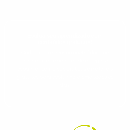
Evolua seu aprendizado com
conteúdos gratuitos!
Cadastre-se e receba conteúdos que
aceleram seu aprendizado de inglês e
espanhol, com dicas práticas e materiais
gratuitos para evoluir no idioma todos os
dias.