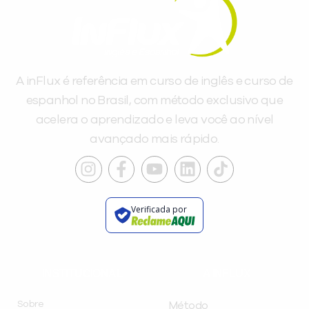
A inFlux é referência em curso de inglês e curso de
espanhol no Brasil, com método exclusivo que
acelera o aprendizado e leva você ao nível
avançado mais rápido.
Verificada por
INSTITUCIONAL
A INFLUX
Sobre
Método