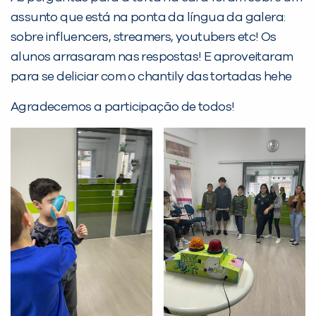
PEÇA UMA DEMONSTRAÇÃO DE MÉTODO
assunto que está na ponta da língua da galera:
sobre influencers, streamers, youtubers etc! Os
alunos arrasaram nas respostas! E aproveitaram
Desculpe!
para se deliciar com o chantily das tortadas hehe
Não encontramos nenhuma unidade
inFlux nesta cidade ou bairro que
Agradecemos a participação de todos!
você digitou.
Preencha com seus dados abaixo e