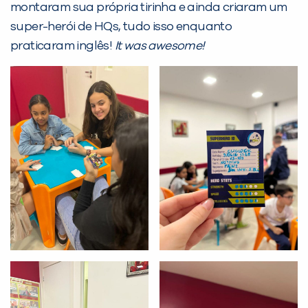
PEÇA UMA DEMONSTRAÇÃO DE MÉTODO
montaram sua própria tirinha e ainda criaram um
super-herói de HQs, tudo isso enquanto
praticaram inglês!
It was awesome!
Desculpe!
Não encontramos nenhuma unidade
inFlux nesta cidade ou bairro que
você digitou.
Preencha com seus dados abaixo e
já vamos te colocar em contato