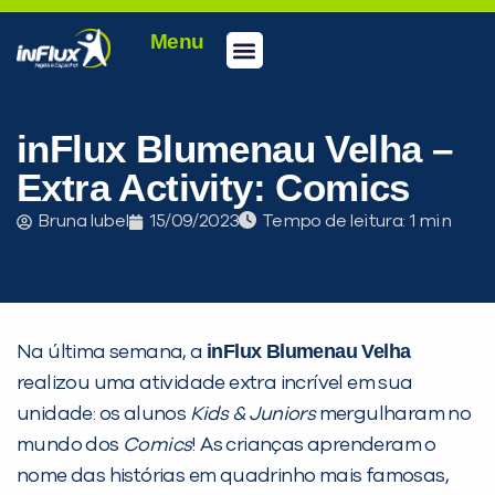
Menu
Conheça a inFlux
Testes e Certificações
Fale Conosco
Portal do aluno
inFlux Climber
Seja um franqueado
inFlux Blumenau Velha –
Extra Activity: Comics
Bruna Iubel
15/09/2023
Tempo de leitura:
inFlux Blumenau Velha
Na última semana, a
realizou uma atividade extra incrível em sua
unidade: os alunos
Kids & Juniors
mergulharam no
mundo dos
Comics
! As crianças aprenderam o
nome das histórias em quadrinho mais famosas,