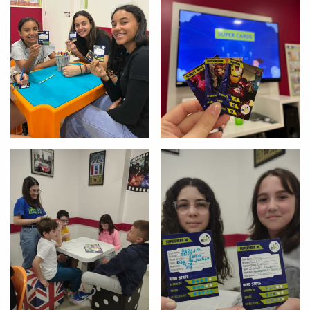
com a
:
Você é aluno inFlux?
Sim
Não
VOLTAR