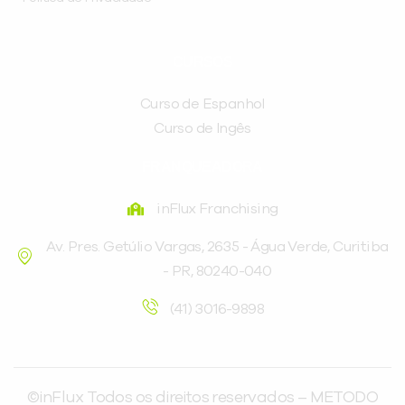
CURSOS
Curso de Espanhol
Curso de Ingês
FRANQUEADORA
inFlux Franchising
Av. Pres. Getúlio Vargas, 2635 - Água Verde, Curitiba
- PR, 80240-040
(41) 3016-9898
©inFlux Todos os direitos reservados – METODO