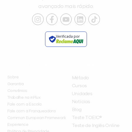
avançado mais rápido.
Verificada por
INSTITUCIONAL
A INFLUX
Sobre
Método
Garantia
Cursos
Convênios
Unidades
Trabalhe na inFlux
Notícias
Fale com a Escola
Blog
Fale com a Franqueadora
Teste TOEIC®
Common European Framework
Experience
Teste de Inglês Online
Política de Privacidade