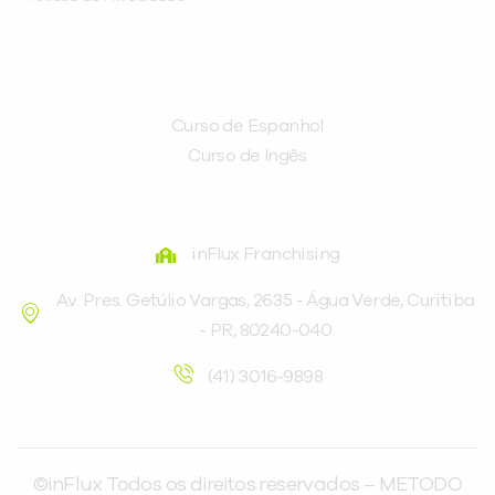
CURSOS
Curso de Espanhol
Curso de Ingês
FRANQUEADORA
inFlux Franchising
Av. Pres. Getúlio Vargas, 2635 - Água Verde, Curitiba
- PR, 80240-040
(41) 3016-9898
©inFlux Todos os direitos reservados – METODO