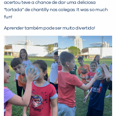
acertou teve a chance de dar uma deliciosa
“tortada” de chantilly nos colegas. It was so much
PEÇA UMA DEMONSTRAÇÃO DE MÉTODO
fun!
Aprender também pode ser muito divertido!
Desculpe!
Não encontramos nenhuma unidade
inFlux nesta cidade ou bairro que
você digitou.