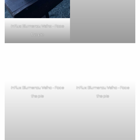
inFlux Blumenau Velha - Face
inFlux Blumenau Velha - Face
the pie
the pie