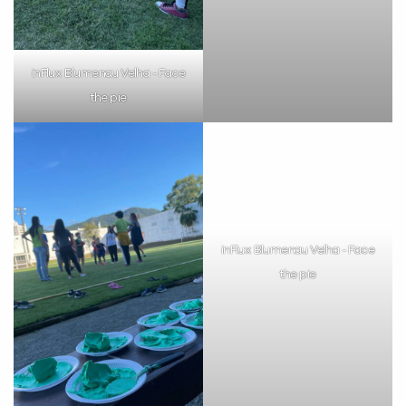
inFlux Blumenau Velha - Face
inFlux Blumenau Velha - Face
the pie
the pie