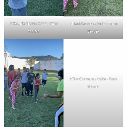
VOLTAR
inFlux Blumenau Velha - Face
inFlux Blumenau Velha - Face
the pie
the pie