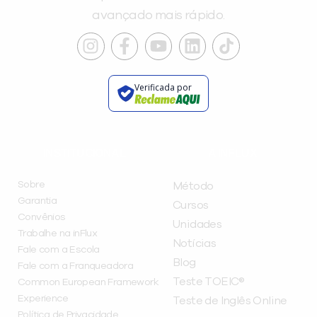
avançado mais rápido.
Verificada por
INSTITUCIONAL
A INFLUX
Sobre
Método
Garantia
Cursos
Convênios
Unidades
Trabalhe na inFlux
Notícias
Fale com a Escola
Blog
Fale com a Franqueadora
Teste TOEIC®
Common European Framework
Experience
Teste de Inglês Online
Política de Privacidade