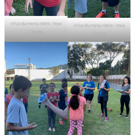
Preencha com seus dados abaixo e
já vamos te colocar em contato
com a
:
inFlux Blumenau Velha - Face
inFlux Blumenau Velha - Face
the pie
the pie
Você é aluno inFlux?
Sim
Não