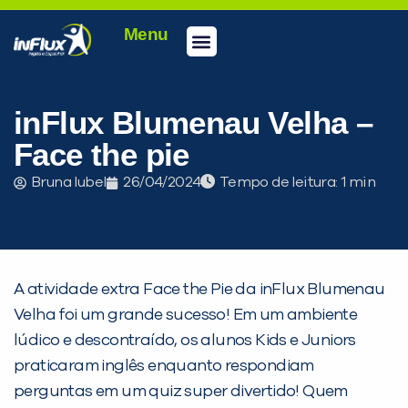
Menu
Conheça a inFlux
Testes e Certificações
Fale Conosco
Portal do aluno
inFlux Climber
Seja um franqueado
inFlux Blumenau Velha –
Face the pie
Bruna Iubel
26/04/2024
Tempo de leitura:
A atividade extra Face the Pie da inFlux Blumenau
Velha foi um grande sucesso! Em um ambiente
lúdico e descontraído, os alunos Kids e Juniors
praticaram inglês enquanto respondiam
perguntas em um quiz super divertido! Quem