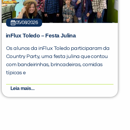
05/08/2026
inFlux Toledo – Festa Julina
Os alunos da inFlux Toledo participaram da
Country Party, uma festa julina que contou
com bandeirinhas, brincadeiras, comidas
típicas e
Leia mais...
PEÇA UMA DEMONSTRAÇÃO DE MÉTODO
Desculpe!
Não encontramos nenhuma unidade