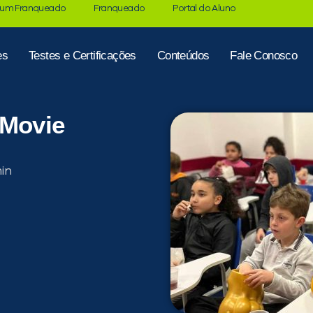
 um Franqueado
Franqueado
Portal do Aluno
es
Testes e Certificações
Conteúdos
Fale Conosco
 Movie