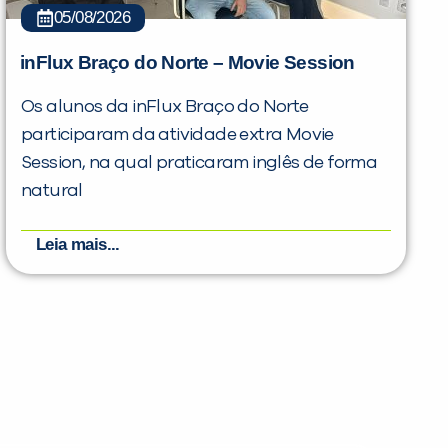
05/08/2026
inFlux Braço do Norte – Movie Session
Os alunos da inFlux Braço do Norte
participaram da atividade extra Movie
Session, na qual praticaram inglês de forma
natural
Leia mais...
PEÇA UMA DEMONSTRAÇÃO DE MÉTODO
Desculpe!
Não encontramos nenhuma unidade
inFlux nesta cidade ou bairro que
você digitou.