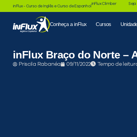
inFlux Climber
Seja
inFlux - Curso de Inglês e Curso de Espanhol
Conheça a inFlux
Cursos
Unidad
inFlux Braço do Norte –
Tempo de leitur
Priscila Rabanéa
09/11/2022