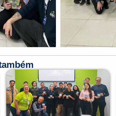
r também