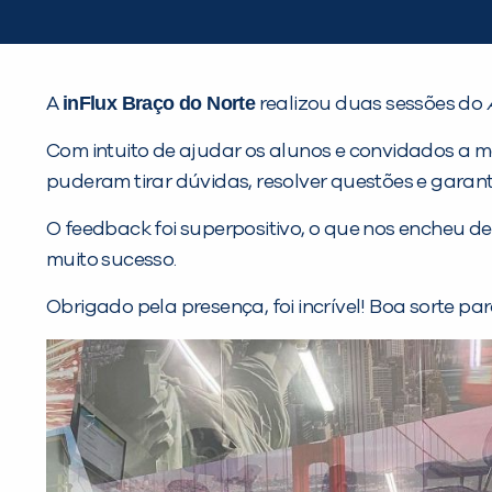
inFlux Braço do Norte
A
realizou duas sessões do
Com intuito de ajudar os alunos e convidados a m
puderam tirar dúvidas, resolver questões e garan
O feedback foi superpositivo, o que nos encheu d
muito sucesso.
Obrigado pela presença, foi incrível! Boa sorte pa