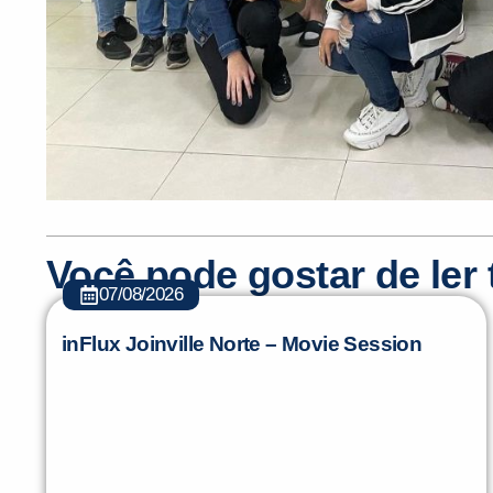
Você pode gostar de le
07/08/2026
inFlux Joinville Norte – Movie Session