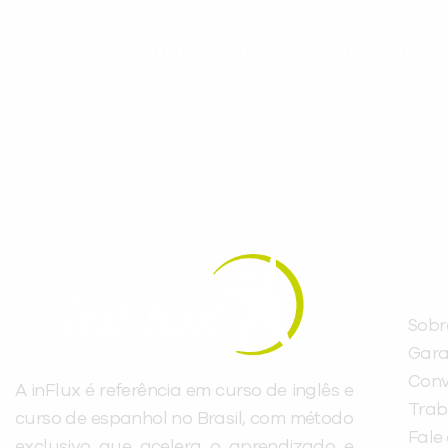
Evolua seu aprendizado com co
Cadastre-se e receba conteúdos que acele
evoluir no idioma todos os dias.
INST
Sobr
Gara
Conv
A inFlux é referência em curso de inglês e
Trab
curso de espanhol no Brasil, com método
Fale
exclusivo que acelera o aprendizado e