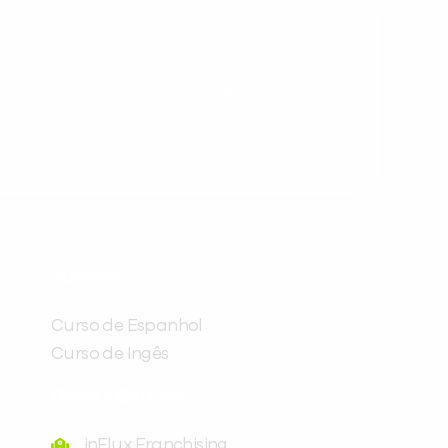
ráticas e materiais gratuitos para
Preencha com seus dados abaixo e
já vamos te colocar em contato
CURSOS
com a
:
Curso de Espanhol
Curso de Ingês
FRANQUEADORA
inFlux Franchising