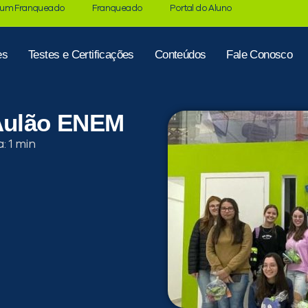
 um Franqueado
Franqueado
Portal do Aluno
es
Testes e Certificações
Conteúdos
Fale Conosco
 Aulão ENEM
a: