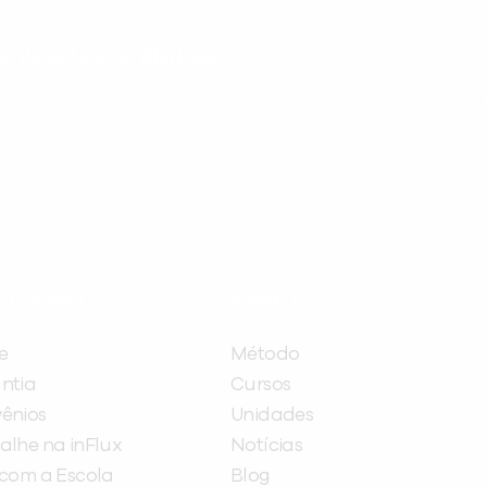
nteúdos gratuitos!
ram seu aprendizado de inglês e espanhol, com dicas p
ITUCIONAL
A INFLUX
e
Método
ntia
Cursos
ênios
Unidades
alhe na inFlux
Notícias
 com a Escola
Blog