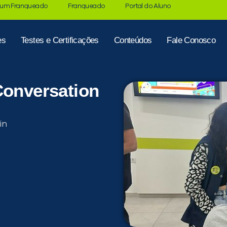
 um Franqueado
Franqueado
Portal do Aluno
es
Testes e Certificações
Conteúdos
Fale Conosco
Conversation