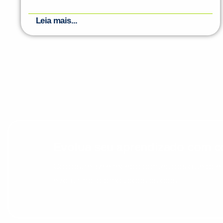
Leia mais...
Evolua seu aprendizado com co
Cadastre-se e receba conteúdos que acele
evoluir no idioma todos os dias.