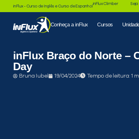
inFlux Climber
Seja
inFlux - Curso de Inglês e Curso de Espanhol
Conheça a inFlux
Cursos
Unidad
inFlux Braço do Norte – 
Day
Tempo de leitura:
Bruna Iubel
19/04/2024