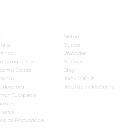
ITUCIONAL
A INFLUX
e
Método
ntia
Cursos
ênios
Unidades
alhe na inFlux
Notícias
 com a Escola
Blog
 com a
Teste TOEIC®
nqueadora
Teste de Inglês Online
mon European
mework
rience
tica de Privacidade