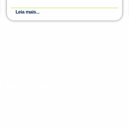
Leia mais...
nteúdos gratuitos!
ram seu aprendizado de inglês e espanhol, com dicas p