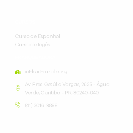
Preencha com seus dados abaixo e
já vamos te colocar em contato
CURSOS
com a
:
Curso de Espanhol
Curso de Ingês
FRANQUEADORA
inFlux Franchising
Av. Pres. Getúlio Vargas, 2635 - Água
Verde, Curitiba - PR, 80240-040
Você é aluno inFlux?
Sim
Não
(41) 3016-9898