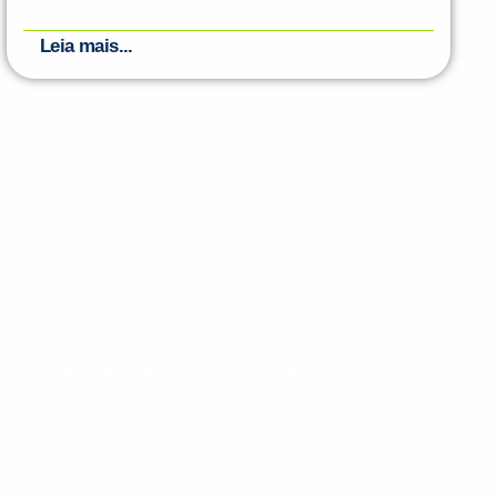
Leia mais...
PEÇA UMA DEMONSTRAÇÃO DE MÉTODO
Desculpe!
Não encontramos nenhuma unidade
inFlux nesta cidade ou bairro que
você digitou.
ráticas e materiais gratuitos para