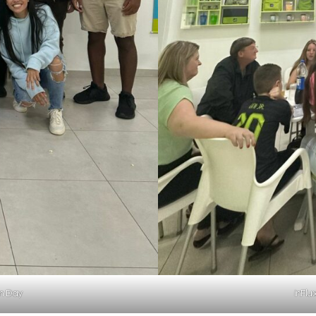
on Day
inFlu