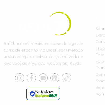
INST
Sobr
Gara
Conv
A inFlux é referência em curso de inglês e
Trab
curso de espanhol no Brasil, com método
Fale
exclusivo que acelera o aprendizado e
Fale
leva você ao nível avançado mais rápido.
Fra
Com
Fra
Expe
Verificada por
Polí