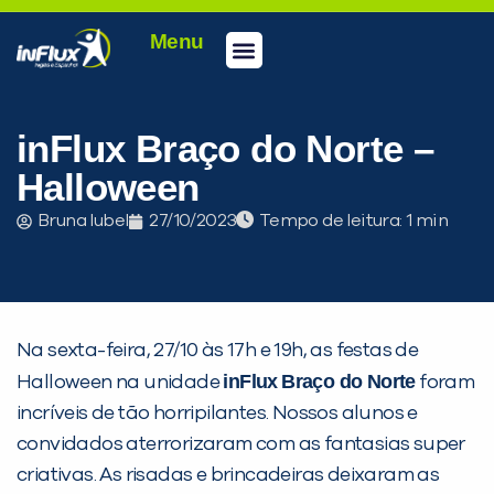
Menu
Conheça a inFlux
Testes e Certificações
Fale Conosco
Portal do aluno
inFlux Climber
Seja um franqueado
inFlux Braço do Norte –
Halloween
Bruna Iubel
27/10/2023
Tempo de leitura:
Na sexta-feira, 27/10 às 17h e 19h, as festas de
inFlux
Braço do Norte
Halloween na unidade
foram
incríveis de tão horripilantes. Nossos alunos e
convidados aterrorizaram com as fantasias super
criativas. As risadas e brincadeiras deixaram as
PEÇA UMA DEMONSTRAÇÃO DE MÉTODO