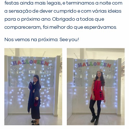
festas ainda mais legais, e terminamos a noite com
a sensação de dever cumprido e com várias ideias
para o próximo ano. Obrigado a todos que
Desculpe!
compareceram, foi melhor do que esperávamos.
Não encontramos nenhuma unidade
inFlux nesta cidade ou bairro que
Nos vemos na próxima. See you!
você digitou.
Preencha com seus dados abaixo e
já vamos te colocar em contato