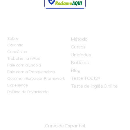
INSTITUCIONAL
A INFLUX
Sobre
Método
Garantia
Cursos
Convênios
Unidades
Trabalhe na inFlux
Notícias
Fale com a Escola
Blog
Fale com a Franqueadora
Teste TOEIC®
Common European Framework
Experience
Teste de Inglês Online
Política de Privacidade
CURSOS
Curso de Espanhol