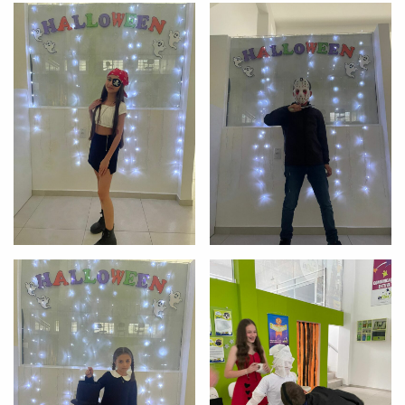
com a
:
Você é aluno inFlux?
Sim
Não
VOLTAR