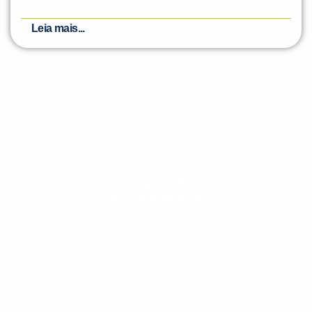
Leia mais...
Evolua seu aprendizado com
conteúdos gratuitos!
Cadastre-se e receba conteúdos que
aceleram seu aprendizado de inglês e
espanhol, com dicas práticas e materiais
gratuitos para evoluir no idioma todos os
dias.