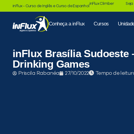
inFlux Climber
Seja
inFlux - Curso de Inglês e Curso de Espanhol
Conheça a inFlux
Cursos
Unidad
inFlux Brasília Sudoeste
Drinking Games
Tempo de leitur
Priscila Rabanéa
27/10/2022