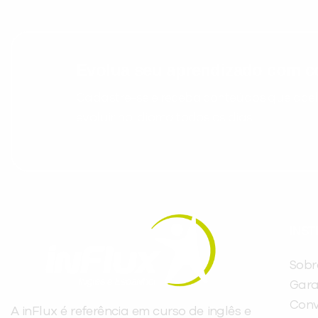
Evolua seu aprendizado com co
Cadastre-se e receba conteúdos que acele
evoluir no idioma todos os dias.
INST
Sobr
Gara
Conv
A inFlux é referência em curso de inglês e