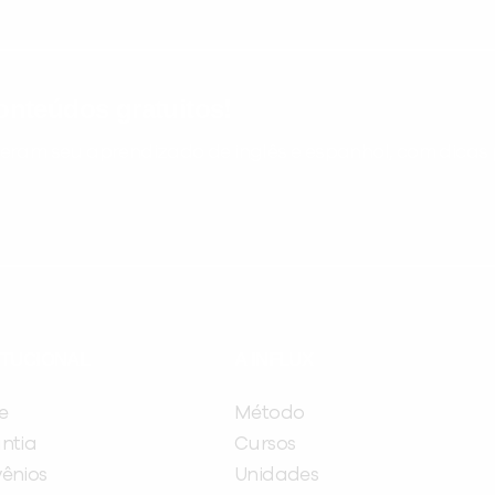
nteúdos gratuitos!
ram seu aprendizado de inglês e espanhol, com dicas p
ITUCIONAL
A INFLUX
e
Método
ntia
Cursos
ênios
Unidades