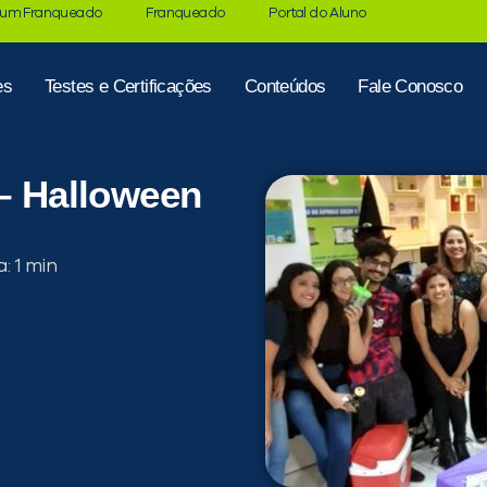
 um Franqueado
Franqueado
Portal do Aluno
es
Testes e Certificações
Conteúdos
Fale Conosco
 – Halloween
a: