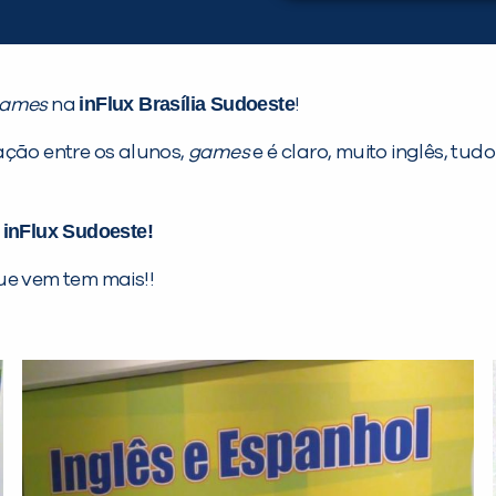
inFlux Brasília Sudoeste
Games
na
!
ação entre os alunos,
games
e é claro, muito inglês, tu
inFlux Sudoeste!
a
ue vem tem mais!!