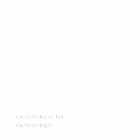
inFlux nesta cidade ou bairro que
você digitou.
ráticas e materiais gratuitos para
Preencha com seus dados abaixo e
já vamos te colocar em contato
CURSOS
com a
:
Curso de Espanhol
Curso de Ingês
FRANQUEADORA