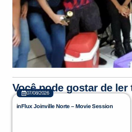
Você pode gostar de le
07/08/2026
inFlux Joinville Norte – Movie Session