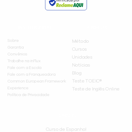
Verificada por
INSTITUCIONAL
A INFLUX
Sobre
Método
Garantia
Cursos
Convênios
Unidades
Trabalhe na inFlux
Notícias
Fale com a Escola
Blog
Fale com a Franqueadora
Teste TOEIC®
Common European Framework
Experience
Teste de Inglês Online
Política de Privacidade
CURSOS
Curso de Espanhol