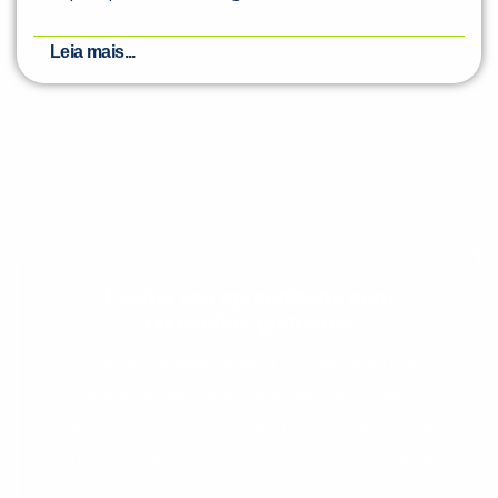
Leia mais...
Evolua seu aprendizado com
conteúdos gratuitos!
Cadastre-se e receba conteúdos que
aceleram seu aprendizado de inglês e
espanhol, com dicas práticas e materiais
gratuitos para evoluir no idioma todos os
dias.