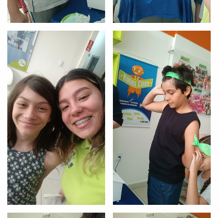
Você é aluno inFlux?
Sim
Não
VOLTAR