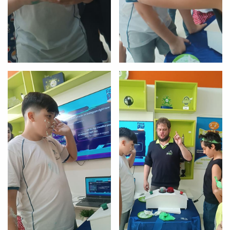
inFlux nesta cidade ou bairro que
você digitou.
Preencha com seus dados abaixo e
já vamos te colocar em contato
com a
: