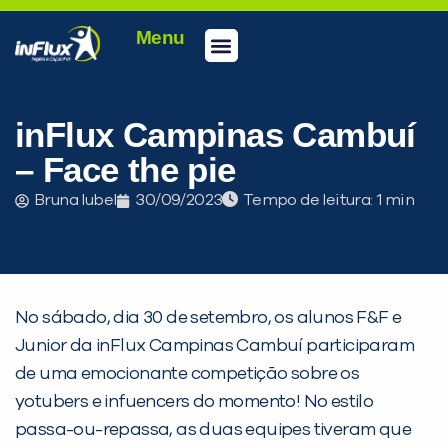
Menu
Conheça a inFlux
Testes e Certificações
Fale Conosco
Portal do aluno
inFlux Climber
Seja um franqueado
inFlux Campinas Cambuí
– Face the pie
Bruna Iubel
30/09/2023
Tempo de leitura:
No sábado, dia 30 de setembro, os alunos F&F e
Junior da inFlux Campinas Cambuí participaram
de uma emocionante competição sobre os
yotubers e infuencers do momento! No estilo
passa-ou-repassa, as duas equipes tiveram que