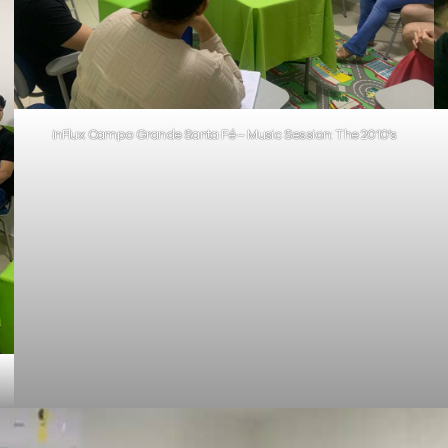
inFlux Campo Grande Santa Fé – Music Session: The 2010’s