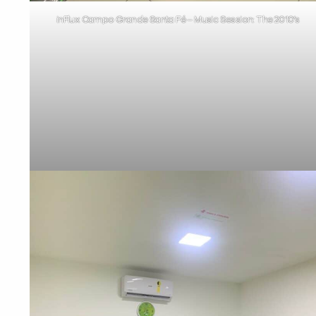
inFlux Campo Grande Santa Fé – Music Session: The 2010’s