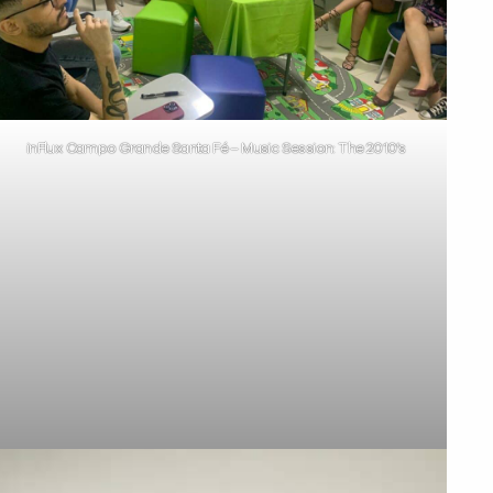
inFlux Campo Grande Santa Fé – Music Session: The 2010’s