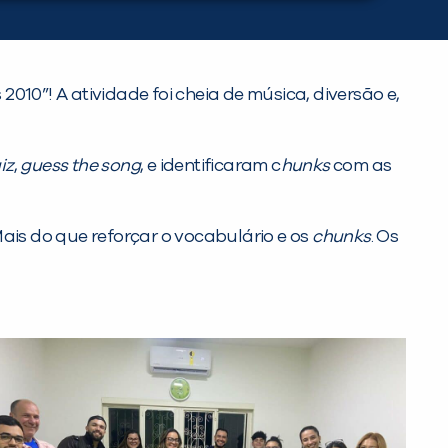
10”! A atividade foi cheia de música, diversão e,
iz
,
guess the song
, e identificaram c
hunks
com as
Mais do que reforçar o vocabulário e os
chunks
. Os