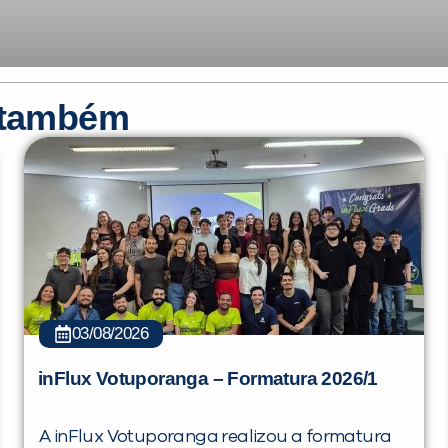
r também
03/08/2026
inFlux Votuporanga – Formatura 2026/1
A inFlux Votuporanga realizou a formatura