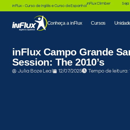
inFlux Climber
Seja
inFlux - Curso de Inglês e Curso de Espanhol
Conheça a inFlux
Cursos
Unidad
inFlux Campo Grande San
Session: The 2010’s
Tempo de leitura:
Julia Boze Leal
12/07/2025