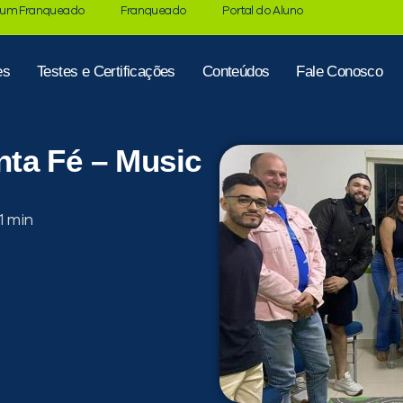
 um Franqueado
Franqueado
Portal do Aluno
es
Testes e Certificações
Conteúdos
Fale Conosco
ta Fé – Music