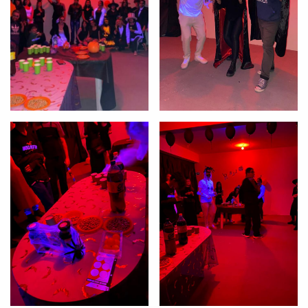
Você é aluno inFlux?
Sim
Não
VOLTAR