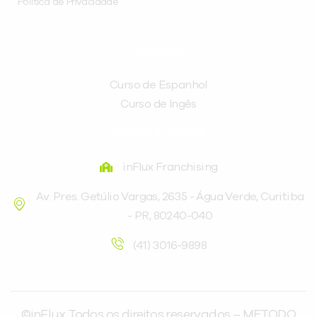
Política de Privacidade
CURSOS
Curso de Espanhol
Curso de Ingês
FRANQUEADORA
inFlux Franchising
Av. Pres. Getúlio Vargas, 2635 - Água Verde, Curitiba
- PR, 80240-040
(41) 3016-9898
©inFlux Todos os direitos reservados – METODO