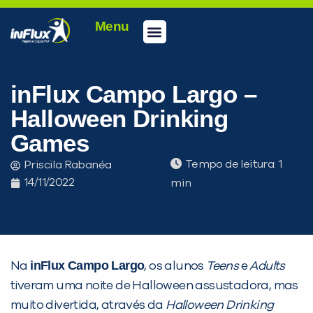
Menu
Conheça a inFlux
Testes e Certificações
Fale Conosco
Portal do aluno
inFlux Climber
Seja um franqueado
inFlux Campo Largo –
Halloween Drinking
Games
Tempo de leitura:
Priscila Rabanéa
14/11/2022
inFlux Campo Largo
Na
, os alunos
Teens
e
Adults
PEÇA UMA DEMONSTRAÇÃO DE MÉTODO
tiveram uma noite de Halloween assustadora, mas
muito divertida, através da
Halloween
Drinking