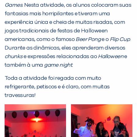
Games
. Nesta atividade, os alunos colocaram suas
Desculpe!
fantasias mais horripilantes e tiveram uma
Não encontramos nenhuma unidade
experiência única e cheia de muitas risadas, com
inFlux nesta cidade ou bairro que
jogos tradicionais de festas de Halloween
você digitou.
americanas, como o famoso
Beer Pong
e o
Flip Cup
.
Durante as dinâmicas, eles aprenderam diversos
chunks
e expressões relacionadas ao
Halloween
e
também à uma
game night
.
Toda a atividade foi regada com muito
refrigerante, petiscos e é claro, com muitas
travessuras!
Preencha com seus dados abaixo e
já vamos te colocar em contato
com a
: