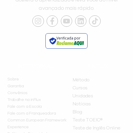
avançado mais rápido.
Verificada por
INSTITUCIONAL
A INFLUX
Sobre
Método
Garantia
Cursos
Convênios
Unidades
Trabalhe na inFlux
Notícias
Fale com a Escola
Blog
Fale com a Franqueadora
Teste TOEIC®
Common European Framework
Experience
Teste de Inglês Online