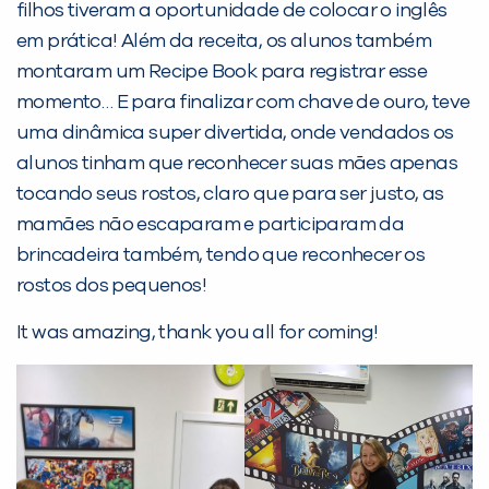
filhos tiveram a oportunidade de colocar o inglês
em prática! Além da receita, os alunos também
montaram um Recipe Book para registrar esse
momento… E para finalizar com chave de ouro, teve
PEÇA UMA DEMONSTRAÇÃO DE MÉTODO
uma dinâmica super divertida, onde vendados os
alunos tinham que reconhecer suas mães apenas
Desculpe!
tocando seus rostos, claro que para ser justo, as
Não encontramos nenhuma unidade
mamães não escaparam e participaram da
inFlux nesta cidade ou bairro que
brincadeira também, tendo que reconhecer os
você digitou.
rostos dos pequenos!
It was amazing, thank you all for coming!