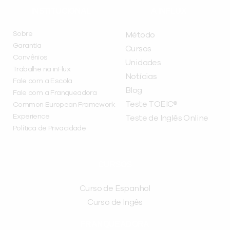
INSTITUCIONAL
A INFLUX
Sobre
Método
Garantia
Cursos
Convênios
Unidades
Trabalhe na inFlux
Notícias
Fale com a Escola
Blog
Fale com a Franqueadora
Teste TOEIC®
Common European Framework
Experience
Teste de Inglês Online
Política de Privacidade
CURSOS
Curso de Espanhol
Curso de Ingês
FRANQUEADORA