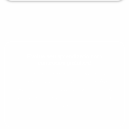
Evolua seu aprendizado com
conteúdos gratuitos!
Cadastre-se e receba conteúdos que
aceleram seu aprendizado de inglês e
espanhol, com dicas práticas e materiais
gratuitos para evoluir no idioma todos os
dias.