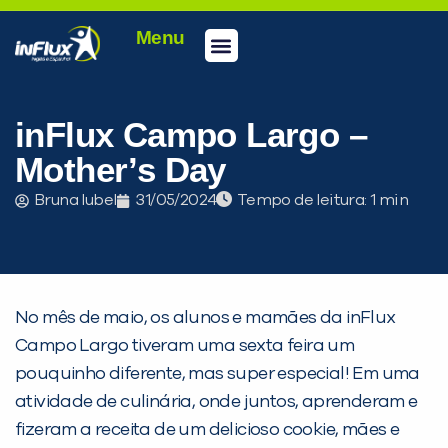
Menu
Conheça a inFlux
Testes e Certificações
Fale Conosco
Portal do aluno
inFlux Climber
Seja um franqueado
inFlux Campo Largo –
Mother’s Day
Bruna Iubel
31/05/2024
Tempo de leitura:
No mês de maio, os alunos e mamães da inFlux
Campo Largo tiveram uma sexta feira um
pouquinho diferente, mas super especial! Em uma
atividade de culinária, onde juntos, aprenderam e
fizeram a receita de um delicioso cookie, mães e