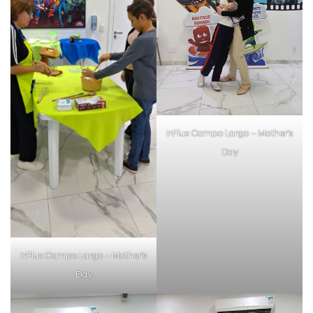
Preencha com seus dados abaixo e
já vamos te colocar em contato
com a
:
inFlux Campo Largo – Mother’s
Day
Você é aluno inFlux?
inFlux Campo Largo – Mother’s
Sim
Não
Day