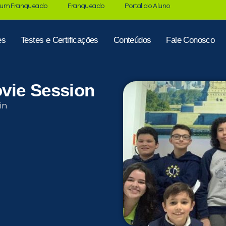
 um Franqueado
Franqueado
Portal do Aluno
es
Testes e Certificações
Conteúdos
Fale Conosco
vie Session