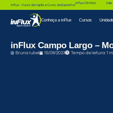
inFlux Climber
Seja
inFlux - Curso de Inglês e Curso de Espanhol
Conheça a inFlux
Cursos
Unidad
inFlux Campo Largo – Mo
Tempo de leitura:
Bruna Iubel
15/09/2023